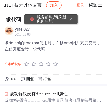
.NET技术其他语言
登录
频道
加入
帖子详情
社区
.NET技术其他语言
服务超时,请刷新
求代码
页面重试
yufei827
2013-05-08
求delphi的trackbar使用时，右移bmp图片亮度变亮，
左移亮度变暗，求代码
给本帖投票
107
回复
打赏
成功解决没有tf.nn.rnn_cell属性
成功解决没有tf.nn.rnn_cell属性 目录 解决问题 解决思路 解
决方法 解决问题 没有tf.nn.rnn_cell属性 解决思路 由于不同