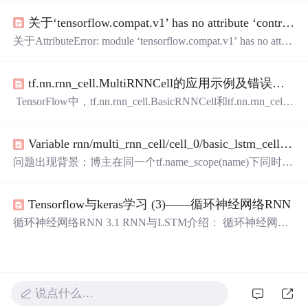
的TensorFlow版本之间某些函数的用法引起的错误 没有tf.n
关于‘tensorflow.compat.v1’ has no attribute ‘contrib’问题解决
n.rnn_cell属性 解决方法 将 tf....
关于AttributeError: module ‘tensorflow.compat.v1’ has no attrib
ute ‘contrib’问题解决 本人在运行股票预测
代码
时，一上午
一直报错，查询csdn上各个大佬的解决方案，终于成功运
tf.nn.rnn_cell.MultiRNNCell的应用示例及错误解决
行出来。 刚开始报错 针对 module 'tensorflow'has no attribute
'reset_default_graph' 解决方案如下 将原本的
代码
import tens
TensorFlow中，tf.nn.rnn_cell.BasicRNNCell和tf.nn.rnn_cell.
orflow as tf 替换成如下
代码
： import ten
Basic LSTM是循环神经网络的两个重要基础类；tf.nn.dyna
mic_rnn是用来一次执行多个时间步，tf.nn.rnn_cell.MultiRN
Variable rnn/multi_rnn_cell/cell_0/basic_lstm_cell/kernel already exists问题解决方法
NCell用来生成多层RNN网络。详情请见https://blog.csdn.ne
t/starzhou/article/detail...
问题出现背景：博主在同一个tf.name_scope(name)下同时处
理音频和文本的序列特征时，使用两次tf.nn.dynamic_rnn
（）函数时出现该错误： ValueError: Variable rnn/multi_rnn_
Tensorflow与keras学习 (3)——循环神经网络RNN
cell/cell_0/basic_lstm_cell/kernel already exists, disallowed. Did
you mean to set...
循环神经网络RNN 3.1 RNN与LSTM介绍： 循环神经网络
中的神经单元类似于模拟数字电路技术中的门电路，具有
很多控制门来控制输入输出。 RNN结构: LSTM结构: 相比
与传统的神经网络，RNN在上一层输入的基础上加入了一
个x（该时刻）的输入，但是并不能解决长时间依赖。LST
说点什么…
M设计加入了忘记门，输入门，输出门，除了此时的输出