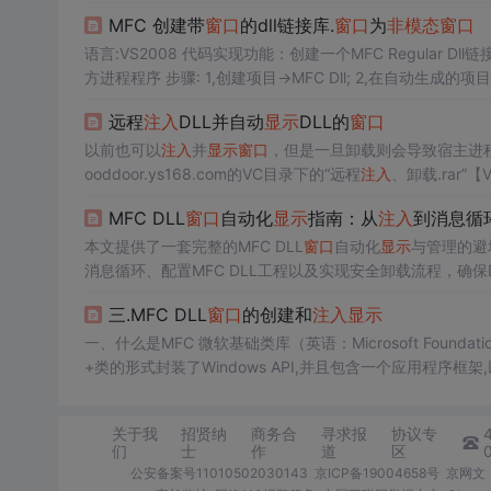
ancem,LPCTSTR IpTemplateName，HWND hWndParent，
MFC 创建带
窗口
的dll链接库.
窗口
为
非
模态
窗口
语言:VS2008 代码实现功能：创建一个MFC Regular Dl
方进程程序 步骤: 1,创建项目->MFC Dll; 2,在自
窗口
函数.startmythread.此函数可以导出也可以不导出 导
远程
注入
DLL并自动
显示
DLL的
窗口
以前也可以
注入
并
显示
窗口
，但是一旦卸载则会导致宿主进
ooddoor.ys168.com的VC目录下的“远程
注入
、卸载.rar”【
******************************
MFC DLL
窗口
自动化
显示
指南：从
注入
到消息循
本文提供了一套完整的MFC DLL
窗口
自动化
显示
与管理的避
消息循环、配置MFC DLL工程以及实现安全卸载流程，确保D
程崩溃等常见问题。
三.MFC DLL
窗口
的创建和
注入
显示
一、什么是MFC 微软基础类库（英语：Microsoft Foundation Classes，简称MFC）是微软公司提供的一个类库（class libraries）,以C+
+类的形式封装了Windows API,并且包含一个应用程序框
indows的内建控件和组件的封装类.我们之前接触到的是控
ic Link Library的缩写. D
关于我
招贤纳
商务合
寻求报
协议专
们
士
作
道
区
公安备案号11010502030143
京ICP备19004658号
京网文〔