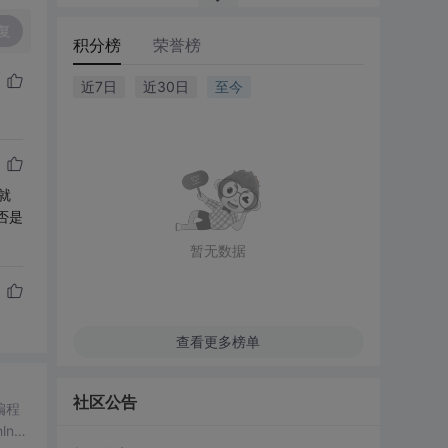
复
积分榜
荣誉榜
近7日
近30日
至今
那就
否是
暂无数据
查看更多榜单
社区公告
编程
lnst