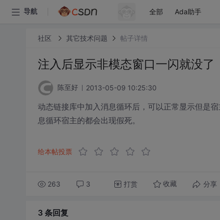
全部
Ada助手
导航
社区
其它技术问题
帖子详情
注入后显示非模态窗口一闪就没了
2013-05-09 10:25:30
陈至好
动态链接库中加入消息循环后，可以正常显示但是宿
息循环宿主的都会出现假死。
给本帖投票
263
3
打赏
分享
收藏
3 条
回复