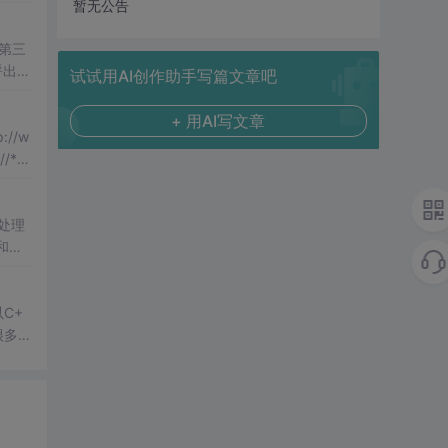
暂无公告
第三
呼出
试试用AI创作助手写篇文章吧
+ 用AI写文章
//w
/***
处理
和进
很多W