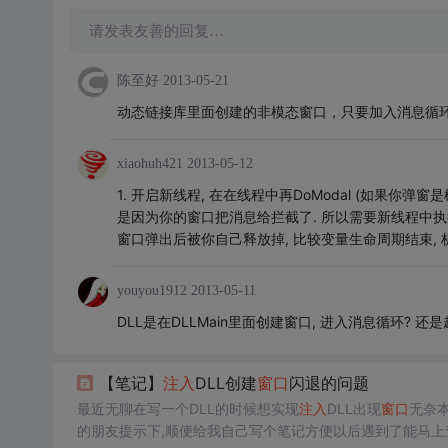
请发表友善的回复…
陈至好
2013-05-21
动态链接库里面创建的非模态窗口，只要加入消息循
xiaohuh421
2013-05-12
1. 开启新线程, 在在线程中再DoModal (如果你弹窗是
是因为你的窗口把消息给拦截了. 所以需要新线程中执行
窗口弹出后被你自己释放掉, 比较变量生命周期结束, 
youyou1912
2013-05-11
DLL是在DLLMain里面创建窗口, 进入消息循环? 还
【笔记】
注入
DLL创建
窗口
闪退的问题
最近无聊在写一个DLL的时候想实现
注入
DLL出现
窗口
无奈
的朋友提示下,顺便给我自己写个笔记方便以后遇到了能马上