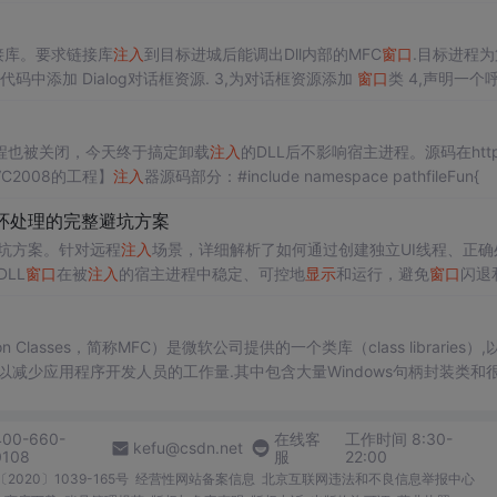
DLGPROCIpDial...
l链接库。要求链接库
注入
到目标进城后能调出Dll内部的MFC
窗口
.目标进程为
动生成的项目代码中添加 Dialog对话框资源. 3,为对话框资源添加
窗口
类 4,声明一个
出
程也被关闭，今天终于搞定卸载
注入
的DLL后不影响宿主进程。源码在http:
VC2008的工程】
注入
器源码部分：#include namespace pathfileFun{ /
环处理的完整避坑方案
坑方案。针对远程
注入
场景，详细解析了如何通过创建独立UI线程、正确
LL
窗口
在被
注入
的宿主进程中稳定、可控地
显示
和运行，避免
窗口
闪退
架,以减少应用程序开发人员的工作量.其中包含大量Windows句柄封装类和
制台,这里我们就可以接触到了
窗口
. 二、DLL 动态链接库英文为DLL，是Dynam
400-660-
在线客
工作时间 8:30-
kefu@csdn.net
0108
服
22:00
2020〕1039-165号
经营性网站备案信息
北京互联网违法和不良信息举报中心