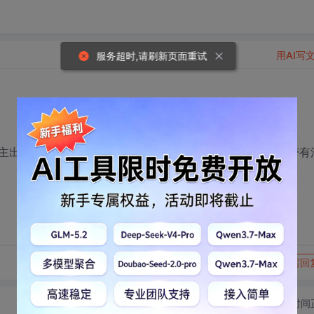
用AI写
服务超时,请刷新页面重试
主出现了假死的情况。请问如何解决。另外只要注入DLL中带有
转发到动态
举报
写回
切换为时间