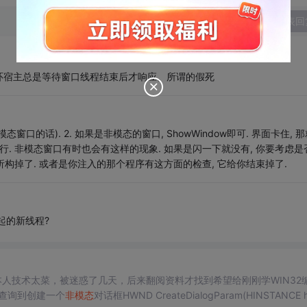
发表回
环宿主总是等待窗口线程结束后才响应。所谓的假死
模态窗口的话). 2. 如果是非模态的窗口, ShowWindow即可. 界面卡住, 
. 非模态窗口有时也会有这样的现象. 如果是闪一下就没有, 你要考虑是
析构掉了. 或者是你注入的那个程序有这方面的检查, 它给你结束掉了.
是起的新线程?
本人技术太菜，被迷惑了几天，后来翻阅资料才找到希望给刚刚学WIN32
查询到创建一个
非
模态
对话框HWND CreateDialogParam(HINSTANCE h