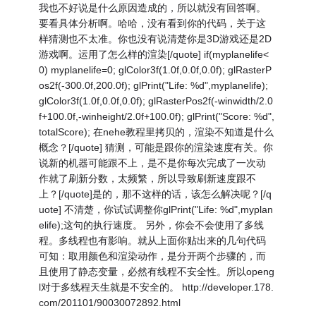
我也不好说是什么原因造成的，所以就没有回答啊。
要看具体分析啊。哈哈，没有看到你的代码，关于这
样猜测也不太准。你也没有说清楚你是3D游戏还是2D
游戏啊。运用了怎么样的渲染[/quote] if(myplanelife<
0) myplanelife=0; glColor3f(1.0f,0.0f,0.0f); glRasterP
os2f(-300.0f,200.0f); glPrint("Life: %d",myplanelife);
glColor3f(1.0f,0.0f,0.0f); glRasterPos2f(-winwidth/2.0
f+100.0f,-winheight/2.0f+100.0f); glPrint("Score: %d",
totalScore); 在nehe教程里拷贝的，渲染不知道是什么
概念？[/quote] 猜测，可能是跟你的渲染速度有关。你
说新的机器可能跟不上，是不是你每次完成了一次动
作就了刷新分数，太频繁，所以导致刷新速度跟不
上？[/quote]是的，那不这样的话，该怎么解决呢？[/q
uote] 不清楚，你试试调整你glPrint("Life: %d",myplan
elife);这句的执行速度。 另外，你会不会使用了多线
程。多线程也有影响。就从上面你贴出来的几句代码
可知：取用颜色和渲染动作，是分开两个步骤的，而
且使用了静态变量，必然有线程不安全性。所以openg
l对于多线程天生就是不安全的。 http://developer.178.
com/201101/90030072892.html