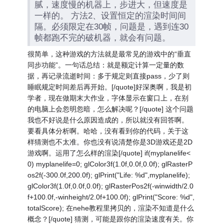
腻，速度慢的机器上，步进大，但速度是
一样的。 方法2、设置恒定的渲染时间间
隔。必须限定在30帧，问题是，遇到连30
帧都跑不完的破机器，就会有问题。
很简单，这种游戏的方法就是最常见的游戏中的“垂直
同步功能”。一句话总结：就是额定计算一定量的数
据，再记录流逝时间：多于规定则直接pass，少了则
睡眠规定时间差后再开始。[/quote]好深奥啊，我是初
学者，现在做期末大作业，字体显示在窗口上，在别
的电脑上会忽明忽暗，怎么解决呢？[/quote] 这个问题
我也不好说是什么原因造成的，所以就没有回答啊。
要看具体分析啊。哈哈，没有看到你的代码，关于这
样猜测也不太准。你也没有说清楚你是3D游戏还是2D
游戏啊。运用了怎么样的渲染[/quote] if(myplanelife<
0) myplanelife=0; glColor3f(1.0f,0.0f,0.0f); glRasterP
os2f(-300.0f,200.0f); glPrint("Life: %d",myplanelife);
glColor3f(1.0f,0.0f,0.0f); glRasterPos2f(-winwidth/2.0
f+100.0f,-winheight/2.0f+100.0f); glPrint("Score: %d",
totalScore); 在nehe教程里拷贝的，渲染不知道是什么
概念？[/quote] 猜测，可能是跟你的渲染速度有关。你