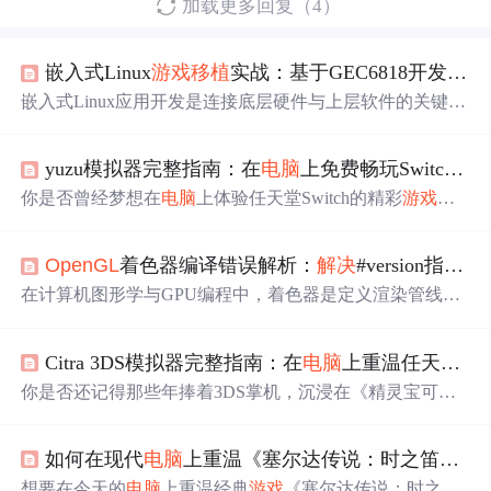
加载更多回复（4）
嵌入式Linux
游戏
移植
实战：基于GEC6818开发板的2048与扫雷优化
嵌入式Linux应用开发是连接底层硬件与上层软件的关键技
术领域，其核心在于如何在资源受限的嵌入式平台上高效
运行应用
程序
。其原理涉及交叉编译工具链的搭建，使开
yuzu模拟器完整指南：在
电脑
上免费畅玩Switch
游
发者能在x86主机上为ARM等异构架构生成可执行代码，
并通过图形库（如SDL2）实现硬件抽象，以适配不同的显
你是否曾经梦想在
电脑
上体验任天堂Switch的精彩
游戏
世
示与输入设备。这项技术的价值在于，它能将成熟的软件
界？yuzu模拟器正是为你实现这个梦想的完美工具。作为
生态（如经典
游戏
、应用框架）
移植
到智能家居、工业H
目前最受欢迎的Switch模拟器，yuzu让你能够在Windows、
MI、车载信息娱乐等嵌入式场景中，极大地丰富了终端设
OpenGL
着色器编译错误解析：
解决
#version指令必须位于首行
Linux和Android设备上免费畅玩数千款Switch
游戏
，从《塞
备的交互体验与功能。本文以GEC6818开发板为硬件平
尔达传说：旷野之息》到《超级马里奥：奥德赛》，都能
在计算机图形学与GPU编程中，着色器是定义渲染管线各
台，聚焦于将2048和扫雷两款经典
游戏
进行
获得流畅的
游戏
体验。 ## 为什么yuzu模拟器值得你选择？
阶段行为的关键
程序
。GLSL作为
OpenGL
的着色语言，其
### 开源项目的安全与透明优势
编译过程遵循严格的语法规范，其中版本指令的声明位置
Citra 3DS模拟器完整指南：在
电脑
上重温任天堂掌机经典
直接影响编译器的解析逻辑。理解编译器处理源代码的底
层机制，特别是对字符流和预处理指令的解析顺序，是编
你是否还记得那些年捧着3DS掌机，沉浸在《精灵宝可
写正确着色器代码的基础。这一原理不仅关乎语法正确
梦》世界的美好时光？现在，即使你的3DS已经尘封在抽
性，更涉及编码规范、文件处理流程等工程实践，对构建
屉里，依然可以在
电脑
上重温那些经典
游戏
。Citra模拟器
健壮的图形应用至关重要。在实际开发中，常见的BOM标
如何在现代
电脑
上重温《塞尔达传说：时之笛》终极体验
就是这样一款神奇的工具，它让你能够在Windows、macO
记和字符串拼接
问题
常导致#version指令位置错误，引发编
S和Linux系统上流畅运行任天堂3DS
游戏
，将掌机体验完
想要在今天的
电脑
上重温经典
游戏
《塞尔达传说：时之