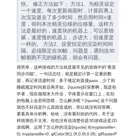
快。 修正方法如下： 方法1、为精灵设定
一个速度。每次更新画面时，计算距离上
次渲染逝去了多少时间，然后用时间×速
度，得到本次精灵位移的位移量。这样方
法是最好的，速度块的机器上，可以更细
腻，速度慢的机器上，步进大，但速度是
一样的。 方法2、设置恒定的渲染时间间
隔。必须限定在30帧，问题是，遇到连30
帧都跑不完的破机器，就会有问题。
很简单，这种游戏的方法就是最常见的游戏中的“垂直
同步功能”。一句话总结：就是额定计算一定量的数
据，再记录流逝时间：多于规定则直接pass，少了则
睡眠规定时间差后再开始。[/quote]好深奥啊，我是初
学者，现在做期末大作业，字体显示在窗口上，在别
的电脑上会忽明忽暗，怎么解决呢？[/quote] 这个问题
我也不好说是什么原因造成的，所以就没有回答啊。
要看具体分析啊。哈哈，没有看到你的代码，关于这
样猜测也不太准。你也没有说清楚你是3D游戏还是2D
游戏啊。运用了怎么样的渲染[/quote] if(myplanelife<
0) myplanelife=0; glColor3f(1.0f,0.0f,0.0f); glRasterP