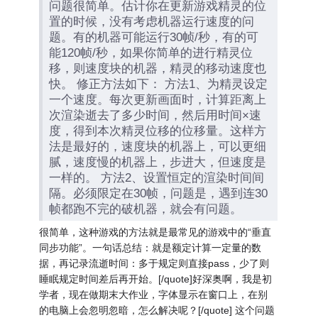
问题很简单。估计你在更新游戏精灵的位
置的时候，没有考虑机器运行速度的问
题。有的机器可能运行30帧/秒，有的可
能120帧/秒，如果你简单的进行精灵位
移，则速度块的机器，精灵的移动速度也
快。 修正方法如下： 方法1、为精灵设定
一个速度。每次更新画面时，计算距离上
次渲染逝去了多少时间，然后用时间×速
度，得到本次精灵位移的位移量。这样方
法是最好的，速度块的机器上，可以更细
腻，速度慢的机器上，步进大，但速度是
一样的。 方法2、设置恒定的渲染时间间
隔。必须限定在30帧，问题是，遇到连30
帧都跑不完的破机器，就会有问题。
很简单，这种游戏的方法就是最常见的游戏中的“垂直
同步功能”。一句话总结：就是额定计算一定量的数
据，再记录流逝时间：多于规定则直接pass，少了则
睡眠规定时间差后再开始。[/quote]好深奥啊，我是初
学者，现在做期末大作业，字体显示在窗口上，在别
的电脑上会忽明忽暗，怎么解决呢？[/quote] 这个问题