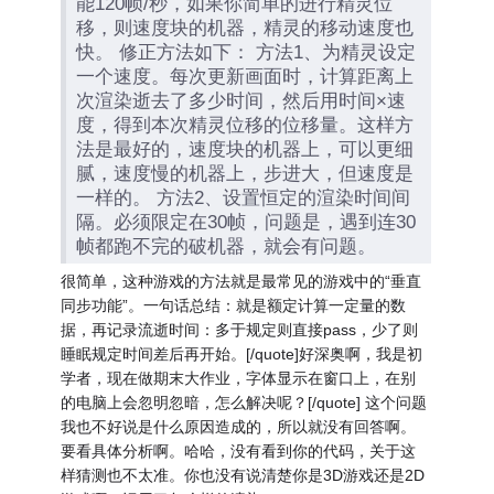
能120帧/秒，如果你简单的进行精灵位
移，则速度块的机器，精灵的移动速度也
快。 修正方法如下： 方法1、为精灵设定
一个速度。每次更新画面时，计算距离上
次渲染逝去了多少时间，然后用时间×速
度，得到本次精灵位移的位移量。这样方
法是最好的，速度块的机器上，可以更细
腻，速度慢的机器上，步进大，但速度是
一样的。 方法2、设置恒定的渲染时间间
隔。必须限定在30帧，问题是，遇到连30
帧都跑不完的破机器，就会有问题。
很简单，这种游戏的方法就是最常见的游戏中的“垂直
同步功能”。一句话总结：就是额定计算一定量的数
据，再记录流逝时间：多于规定则直接pass，少了则
睡眠规定时间差后再开始。[/quote]好深奥啊，我是初
学者，现在做期末大作业，字体显示在窗口上，在别
的电脑上会忽明忽暗，怎么解决呢？[/quote] 这个问题
我也不好说是什么原因造成的，所以就没有回答啊。
要看具体分析啊。哈哈，没有看到你的代码，关于这
样猜测也不太准。你也没有说清楚你是3D游戏还是2D