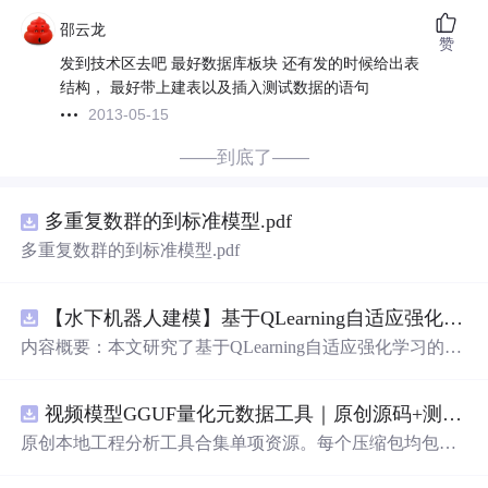
邵云龙
赞
发到技术区去吧 最好数据库板块 还有发的时候给出表
结构， 最好带上建表以及插入测试数据的语句
2013-05-15
——到底了——
多重复数群的到标准模型.pdf
多重复数群的到标准模型.pdf
【水下机器人建模】基于QLearning自适应强化学习PID控制器在AUV中的应用研究（Matlab代码实现）
内容概要：本文研究了基于QLearning自适应强化学习的PI
D控制器在自主水下航行器（AUV）中的应用，通过Matla
b代码实现了对水下机器人的动力学建模与运动控制。重点
视频模型GGUF量化元数据工具｜原创源码+测试+离线报告
探讨了将强化学习算法QLearning与传统PID控制相结合的
方法，以提升AUV在复杂、时变及非线性水下环境中的自
原创本地工程分析工具合集单项资源。每个压缩包均包含
适应控制能力。文中系统分析了AUV的运动学与动力学特
完整 JavaScript/Node.js 源码、3 项自动化测试、可复现合
性，阐述了传统PID参数整定面临的挑战，并提出采用QLe