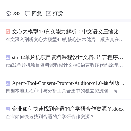
233
回复
打赏
文心大模型4.0真实能力解析：中文语义压缩比与垂直场景落地
本文深入剖析文心大模型4.0的核心技术优势，聚焦其在中
文语义压缩比上的突破——通过高密度中文语义建模、专
业领域语料注入及场景感知MoE架构，在政务、制造、金
stm32单片机项目资料课程设计文档C语言程序代码原理图电路PCB实例五种PWM反馈控制模式研究
融等垂直场景实现高效落地。文章指出，其能力不体现于
通用基准测试高分，而在于对中文职场语境、政策文本、
stm32单片机项目资料课程设计文档C语言程序代码原理图
工业黑话、国产算力约束的深度适配，并通过真实业务KP
电路PCB实例五种PWM反馈控制模式研究
I（如首次解决率+20.8pp）验证实效。
Agent-Tool-Consent-Prompt-Auditor-v1.0-原创源码与文档.zip
原创本地工程审计与分析工具合集中的独立资源包。每个
ZIP包含完整源码、3项自动化测试、可复现合成示例、离
线HTML、JSON与SVG报告、1080×720真实运行效果图、
企业如何快速找到合适的产学研合作资源？.docx
README、运行说明、功能清单、MIT License及原创与授
权声明。解压后进入project目录，执行npm test验证算法，
企业如何快速找到合适的产学研合作资源？
执行npm run report生成报告，也可通过本地静态服务器打
开网页。运行时零第三方依赖，不包含热点产品或开源项