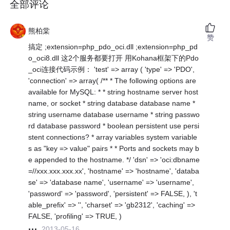
全部评论
熊柏棠
赞
搞定 ;extension=php_pdo_oci.dll ;extension=php_pd
o_oci8.dll 这2个服务都要打开 用Kohana框架下的Pdo
_oci连接代码示例： 'test' => array ( 'type' => 'PDO',
'connection' => array( /** * The following options are
available for MySQL: * * string hostname server host
name, or socket * string database database name *
string username database username * string passwo
rd database password * boolean persistent use persi
stent connections? * array variables system variable
s as "key => value" pairs * * Ports and sockets may b
e appended to the hostname. */ 'dsn' => 'oci:dbname
=//xxx.xxx.xxx.xx', 'hostname' => 'hostname', 'databa
se' => 'database name', 'username' => 'username',
'password' => 'password', 'persistent' => FALSE, ), 't
able_prefix' => '', 'charset' => 'gb2312', 'caching' =>
FALSE, 'profiling' => TRUE, )
2013-05-16