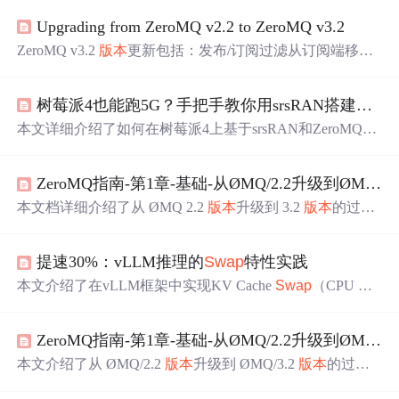
Upgrading from ZeroMQ v2.2 to ZeroMQ v3.2
ZeroMQ v3.2
版本
更新包括：发布/订阅过滤从订阅端移至
发布端，提升了性能；新增多个 API 方法如 zmq_disconnec
t() 和 zmq_unbind() 等；send/recv 方法接口变更，简化了使
树莓派4也能跑5G？手把手教你用srsRAN搭建低成本5G NSA实验环境（附ZMQ配置）
用方式；zmq_poll() 方法等待单位从微秒改为毫秒等。这些
变更可能会影响现有应用程序。
本文详细介绍了如何在树莓派4上基于srsRAN和ZeroMQ构
建低成本5G NSA（非独立组网）实验环境。涵盖硬件选
型、Ubuntu系统配置、srsRAN源码编译、ZMQ射频仿真配
ZeroMQ指南-第1章-基础-从ØMQ/2.2升级到ØMQ/3.2
置、NSA双基站（eNB/gNB）与UE协同部署、网络命名空
间隔离、连接验证及iperf3性能测试。重点突出树莓派平台
本文档详细介绍了从 ØMQ 2.2
版本
升级到 3.2
版本
的过
适配优化与轻量级5G协议栈实践能力，适用于教学、协议
程，包括兼容性和非兼容性的变更点。特别关注了 API 的
分析与算法研究。
调整、发送接收方法的变化以及一些宏定义来帮助开发者
提速30%：vLLM推理的
Swap
特性实践
平滑过渡到新版。此外，文中还强调了 ØMQ 设计理念中
连接与套接字的区别。
本文介绍了在vLLM框架中实现KV Cache
Swap
（CPU Offl
oad）的技术
方案
，通过将Prefix Cache异步换入换出至CPU
内存，提升端侧单机推理性能。
方案
支持DP/TP并行，具
ZeroMQ指南-第1章-基础-从ØMQ/2.2升级到ØMQ/3.2 ...
备零开销特性——低命中率时不引入额外延迟；实测显示
TTFT最高降低30%，高重复前缀场景收益超50%。核心技
本文介绍了从 ØMQ/2.2
版本
升级到 ØMQ/3.2
版本
的过
术包括共享内存管理、ZMQ进程通信、分层异步传输及与
程，详细阐述了兼容及不兼容的变化，并提供了代码迁移
Scheduler低侵入集成。