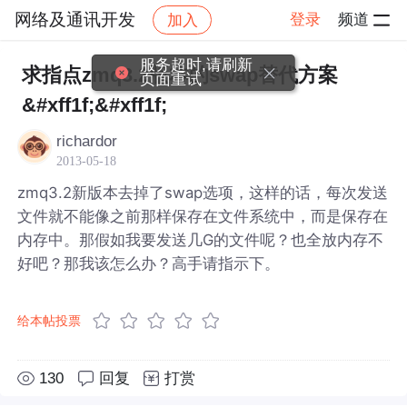
网络及通讯开发
登录
频道
加入
帖子详情
社区
网络及通讯开发
服务超时,请刷新
求指点zmq3.2版本的swap替代方案
页面重试
&#xff1f;&#xff1f;
richardor
2013-05-18
zmq3.2新版本去掉了swap选项，这样的话，每次发送
文件就不能像之前那样保存在文件系统中，而是保存在
内存中。那假如我要发送几G的文件呢？也全放内存不
好吧？那我该怎么办？高手请指示下。
给本帖投票
130
回复
打赏