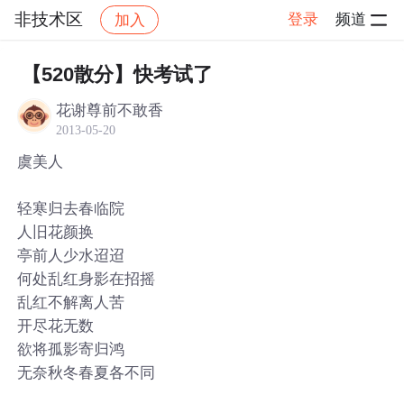
非技术区
登录
频道
加入
帖子详情
社区
非技术区
【520散分】快考试了
花谢尊前不敢香
2013-05-20
虞美人
轻寒归去春临院
人旧花颜换
亭前人少水迢迢
何处乱红身影在招摇
乱红不解离人苦
开尽花无数
欲将孤影寄归鸿
无奈秋冬春夏各不同