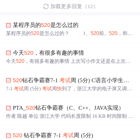
加载更多回复（12）
某程序员的
520
是怎么过的
某程序员的
520
是怎么过的？ 1、
520
前。
520
，和我
有什么关系？嗯，没关系。 不对，5月20号，软件水
平
考试
，还是很有关系的。由于这段时间换工作，加上新
今天
520
，有很多有趣的事情
公司平时加班多，这次又没有好好复习，只好考前磨磨枪
了。5月19号，周五，不用加班，真好。回到家6点10左
今天
520
，有很多有趣的事情 上次写小作文还是在上次，
右，吃了点饼干、面包，喝了杯酸奶，开始看书。看案例
还是在五四青年节，今天
520
，一个普通学生短短两周又
分析，看论文，看信管网的
考试
注意事项。背一背
经历了许多有趣的事情。 到目前为止，虽然是在学校，但
520
钻石争霸赛7-1
考试
周 (5分) C语言小学生解法
是还是线上网课的形式，而且，就在昨天，学校正式通知
了意想不到的事情。六月五日前要求所有在校学生放假回
7-1
考试
周 (5分)
考试
周
快
到了，浙江大学的电子屏又调皮
家，
考试
将线上举行。 怎么说呢，可以说是幸福来的太突
了…… 本题请你帮小编写一个自动倒计时的程序，对给定
然了吗，哈哈，但难受的是，校方要求学生不能留校了。
的日期（例如“腊八”就对应 8）和倒计时天数（例如电子
我本来还想着到暑假的时候，留校两个月修炼技术呢。毕
PTA_
520
钻石争霸赛（C、C++、JAVA实现）
屏上的“四天之后”就对应 4），自动调整公式里的分母
竟，在学校学习的效果还是比在家好的。 这波属实是没机
（例如 8/2=4 里面的那个 2）。 输入格式： 输入在一行中
作者 陈越 单位 浙江大学 代码长度限制 16 KB 时间限制 40
会了。可惜。。。 在一个： 说明一下我现在所在的
给出两个正整数：A 是给定的日期，不超过 30；B 是倒计
0 ms 内存限制 64 MB
时天数，不超过 10。 输出格式： 在一行中输出公式 A/X=
B，其中 X 是满足等式的数字，输出时保留小数点后 1 位
520
钻石争霸赛 7-1
考试
周 (5分)