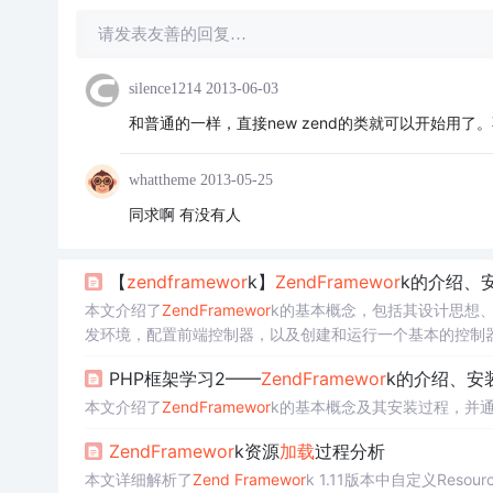
请发表友善的回复…
silence1214
2013-06-03
和普通的一样，直接new zend的类就可以开始用了。不需
whattheme
2013-05-25
同求啊 有没有人
【
zend
framewor
k】
Zend
Framewor
k的介绍、
本文介绍了
Zend
Framewor
k的基本概念，包括其设计思想
发环境，配置前端控制器，以及创建和运行一个基本的控制
PHP框架学习2——
Zend
Framewor
k的介绍、安
本文介绍了
Zend
Framewor
k的基本概念及其安装过程，并
Zend
Framewor
k资源
加载
过程分析
本文详细解析了
Zend
Framewor
k 1.11版本中自定义Resour