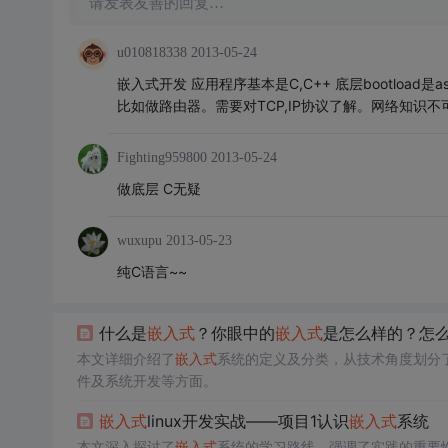
请发表友善的回复…
u010818338
2013-05-24
嵌入式开发 应用程序基本是C,C++ 底层bootloa
比如做路由器。需要对TCP,IP协议了解。网络知识
Fighting959800
2013-05-24
做底层 C无疑
wuxupu
2013-05-23
纯C语言~~
什么是
嵌入式
？你眼中的
嵌入式
是怎么样的？怎
本文详细介绍了
嵌入式
系统的定义及分类，从技术角度划分
件及系统开发等方面。
嵌入式
linux开发实战——项目1认识
嵌入式
系统
本文深入探讨了
嵌入式
系统的学习路线，强调了实践的重要