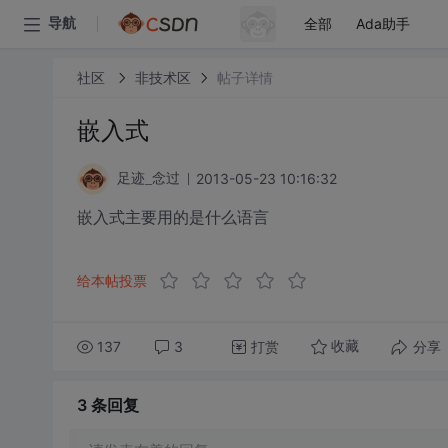
全部
Ada助手
导航
社区
非技术区
帖子详情
嵌入式
2013-05-23 10:16:32
足迹_念过
嵌入式主要用的是什么语言
给本帖投票
137
3
打赏
分享
收藏
3 条
回复