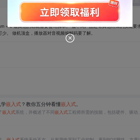
发表回
d是asm + c 做其他的话就需要会写脚本。 做不同产品还有其他特殊的技能要
不可少。 做机顶盒，播放器对音视频编解码要了解。
么学
嵌入式
？教你五分钟看懂
嵌入式
。
了
嵌入式
系统，并概述了不同
嵌入式
工程师所需的技能，包括硬件、驱动
性。
嵌入式
系统无处不在，从家用电器到工业控制，再到POS网络。文章