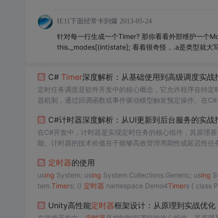
IE11下面经常卡到爆
2013-05-24
针对每一行生成一个Timer? 那你看看外部维护一个Mode
this._modes[(int)state]; 看着很奇怪，.a是类型就大
C#
Timer
深度解析：从基础使用到高级调度实战
定时任务调度是软件开发中的核心概念，它允许程序在特定
器机制，通过回调函数或事件驱动模型触发预定操作。在C
资源管理等方面。无论是桌面应用的UI更新、服务器端的数
C#计时器深度解析：从UI更新到后台服务的实战
种
Timer
类的选择与避坑，特别是针对**System.
Thread
ing
.
在C#开发中，计时器是实现定时任务的核心组件，其原理基
能。计时器的技术价值在于能够高效管理周期性或延迟性任
广泛用于UI动画更新、数据轮询、后台作业调度以及实现重试机制等。
定时器
的使用
mer
适用于UI线程安全的界面更新，System.
Timer
s.
Timer
专
us
ing
System; us
ing
System.Collections.Generic; us
ing
Sy
tem.
Timer
s; //
定时器
namespace Demo4
Timer
Unity高性能
定时器
框架设计：从原理到实战优化
在游戏开发中，
定时器
是控制时间逻辑的核心组件，其原理