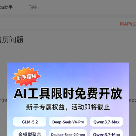
da助手
问答
用AI写
时器遍历问题
(new System.Threading.TimerCallback(caculate_item), mo