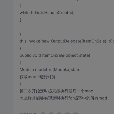
{
while (!this.IsHandleCreated)
{
;
}
this.Invoke(new OutputDelegate(ItemOnSale), o);
}
public void ItemOnSale(object state)
{
Mode.a model = (Model.a)state;
获取model进行计算...
}
第二次开始定时器只能执行最后一个mod
怎么样才能够实现定时执行for循环中的所有mod