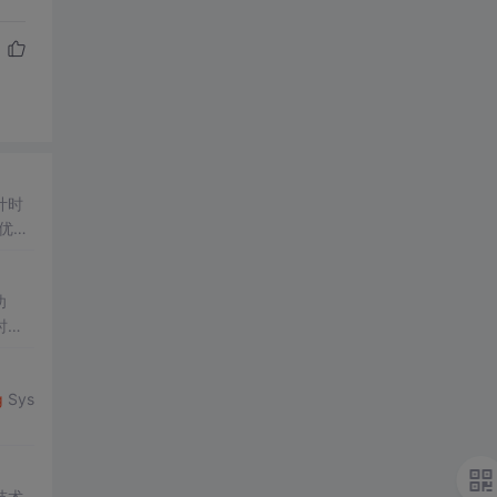
计时
优化
中多
功
时器
s.
Ti
g
Sys
技术