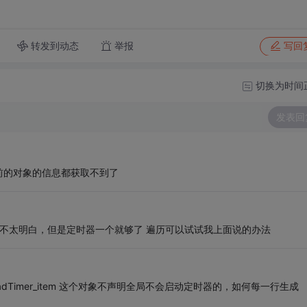
转发到动态
举报
写回
切换为时间
发表回
前的对象的信息都获取不到了
还不太明白，但是定时器一个就够了 遍历可以试试我上面说的办法
 ThreadTimer_item 这个对象不声明全局不会启动定时器的，如何每一行生成