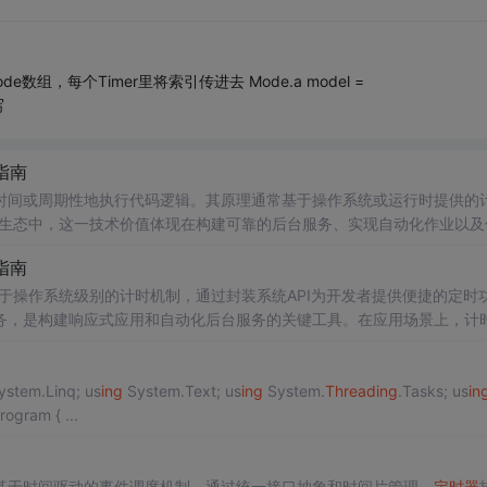
数组，每个Timer里将索引传进去 Mode.a model =
写
指南
时间或周期性地执行代码逻辑。其原理通常基于操作系统或运行时提供的
#生态中，这一技术价值体现在构建可靠的后台服务、实现自动化作业以及
据处理，还是游戏中的冷却计时，精准的调度都至关重要。本文聚焦于C#
指南
Timer
**和**System.
Timer
s.
Timer
**的线程模
于操作系统级别的计时机制，通过封装系统API为开发者提供便捷的定时
务，是构建响应式应用和自动化后台服务的关键工具。在应用场景上，计
本文聚焦于.NET中的三种主要计时器：System.Windows.Form
为服务器端多线程任务设计，而System.Th
stem.Linq; us
ing
System.Text; us
ing
System.
Thread
ing
.Tasks; us
in
s { class Program { ...
基于时间驱动的事件调度机制。通过统一接口抽象和时间片管理，
定时器