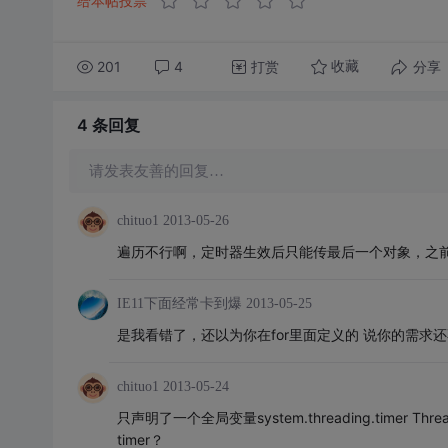
给本帖投票
201
4
打赏
分享
收藏
4 条
回复
请发表友善的回复…
chituo1
2013-05-26
遍历不行啊，定时器生效后只能传最后一个对象，之
IE11下面经常卡到爆
2013-05-25
是我看错了，还以为你在for里面定义的 说你的需求
chituo1
2013-05-24
只声明了一个全局变量system.threading.timer
timer？