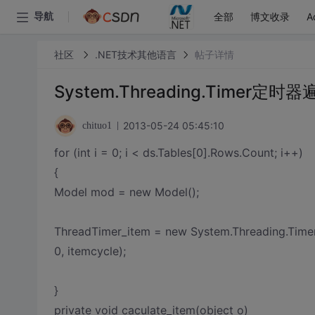
全部
博文收录
A
导航
社区
.NET技术其他语言
帖子详情
System.Threading.Timer定
2013-05-24 05:45:10
chituo1
for (int i = 0; i < ds.Tables[0].Rows.Count; i++)
{
Model mod = new Model();
ThreadTimer_item = new System.Threading.Timer
0, itemcycle);
}
private void caculate_item(object o)