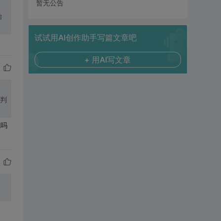
暂无公告
始
试试用AI创作助手写篇文章吧
+ 用AI写文章
是判
包吗