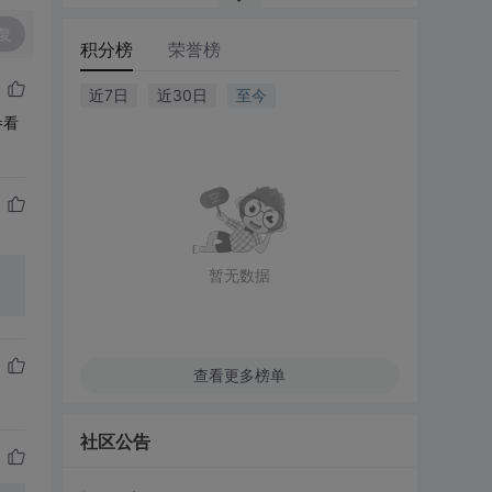
复
积分榜
荣誉榜
近7日
近30日
至今
参看
暂无数据
查看更多榜单
社区公告