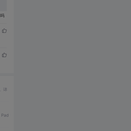
包吗
。详
Pad