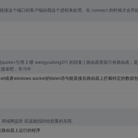
，链接这个端口的客户端由我这个进程来处理。在 connect 的时候才会开
:] [quote=引用 2 楼 wangyudong211 的回复:] 路由器里面只有路由表，
直接发吧，学习中
et或者windows socket的listen语句能直接在路由器上拦截特定的数据
取到局域网上的所有包. 你搜索下: 局域网监听 应该能找到你想要的东西.
在路由器上运行的程序