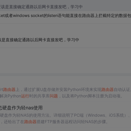
应该是直接确定通路以后网卡直接发吧，学习中
et或者windows socket的listen语句能直接在路由器上拦截特定的数据
该是直接确定通路以后网卡直接发吧，学习中
t
路由器
上，通过扩展U盘存储并安装Python环境来实现
路由器
自动认证
Python
运行
时的共享库
问题
，以及将Python脚本注册为启动项。
态硬盘作为轻nas使用
硬盘作为轻NAS的使用方法。详细说明了PC端（Windows、iOS系统）、
步骤，还给出了在
路由器
搭建FTP服务器远程访问轻NAS的步骤。