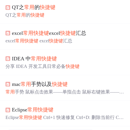
QT之
常用
的
快捷键
QT之
常用
的
快捷键
excel
常用
快捷键
excel
快捷键
汇总
excel
常用
快捷键
excel
快捷键
汇总
IDEA 中
常用
快捷键
分享 IDEA 开发工具日常必备
快捷键
mac
常用
手势以及
快捷键
常用
手势 鼠标点击效果——单指点击 鼠标右键效果——双
指点击一次 滚动上下文——两指上下滑动 显示所有程序
——四指靠拢 显示桌面——四指散开 切换全屏打开的应用
Eclipse
常用
快捷键
——三指左右滑动 网页前进或后退（微信图片上一张或下
一张）——两指左滑或右滑 显示正在执行的任务——三指
Eclipse
常用
快捷键
Ctrl+1 快速修复 Ctrl+D: 删除当前行 Ctrl
上滑 智能缩放——双指轻触触摸板两次
常用
快捷键
在当
+Alt+↓ 复制当前行到下一行(复制增加) Ctrl+Alt+↑ 复制当
前应用的多个窗口中相互切换——command + ` 后退(文件
前行到上一行(复制增加) Alt+↓ 当前行和下面一行交互位置