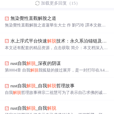
加载更多回复（15）
無染覺性直觀解脫之道
無染覺性直觀解脫之道蓮華生大士 作 劉巧玲 譯本文敘述
「無染覺性直觀自行解脫之道」，這是開示本來覺性最直
接的法要，源自「寧靜忿怒尊無上自性解脫最勝教敕」。
水上浮式平台快速
解脱
技术：永久系泊锚链及设备
一敬禮法報化三身，敬禮一切圓證空明覺性之諸佛。 二
我將開示『無染覺性直觀解脫之道』， 源自『寧靜忿怒尊
本文还有配套的精品资源，点击获取 简介：本文档深入探
無上自性解脫最勝教敕』， 它為你真實解脫自己的本來覺
讨了海洋工程中水上浮式平台永久系泊锚链快速
解脱
方法
性。 有幸佛子，諦聽覺照！ 三昧耶 嘎嘎嘎 三 何其奧
和设备的关键技术。内容包括永久系泊系统的重要性、锚
妙！ 娑婆與涅
rust自我
解脱
_深夜的阴谋
链设计要素、快速
解脱
技术、
解脱
设备的设计与操作、安
全操作规范和案例分析。这些知识对于确保平台的稳定性
第0004章 自我
解脱
我狐疑的接过展开，是一封打印在A4纸
和应对紧急情况至关重要，文档是海洋工程专业人员的重
上的电子邮件，落款为“海”。璐：你能看到这封信就意味
要学习资源。 1. 永久系泊系统的重要性 在现代海上作业
我的计划
终于
成功了。此世今生，能遇见与我心意相通的
和...
rust自我
解脱
_自我
解脱
哲理故事
你，无疑为我灰暗的人生涂抹了一片华丽的油彩，让我欢
喜。我对你的依恋早就融进了血液里，成为我生命的一部
自我
解脱
哲理故事禅宗二祖慧可为了表示自己求佛的诚
分。我相信你对我的感觉也是一样，虽然你从没说过。所
心，挥刀断臂，拜达摩为师。有一次，他对达摩祖师说
以，在要你原谅我不辞而别的同时，也请你务必好好的珍
道：“请师父为我安心。”达摩当即说：“把你的`心拿来给
惜自己，坚强的走下去，不要因我的离去而神...
rust自我
解脱
_自我
解脱
我。”慧可不得不说：“弟子无法办到。”达摩开导他说：
“如能办到，那就不是你的心了！我已经帮你安好了！你看