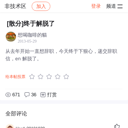
非技术区
登录
频道
加入
帖子详情
社区
非技术区
[散分]终于解脱了
想喝咖啡的貓
2013-05-29
从去年开始一直想辞职，今天终于下狠心，递交辞职
信，en 解脱了。
给本帖投票
671
36
打赏
全部评论