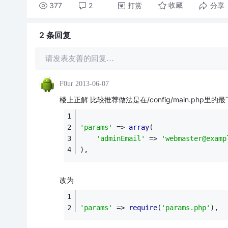
377
2
打赏
分享
收藏
2 条
回复
请发表友善的回复…
F0ur
2013-06-07
楼上正解 比较推荐做法是在/config/main.php里
'params'
 => 
array
(
'adminEmail'
 => 
'webmaster@examp
),
改为
'params'
 => 
require
(
'params.php'
),