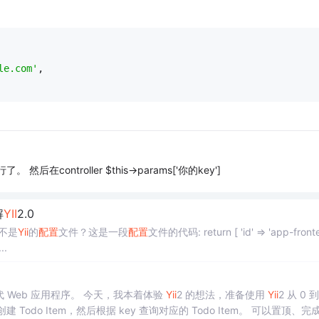
le.com'
,
在controller $this->params['你的key']
解
YII
2.0
不是
Yii
的
配置
文件？这是一段
配置
文件的代码: return [ 'id' => 'app-frontend',
['log'], 'con...
 Web 应用程序。 今天，我本着体验
Yii
2 的想法，准备使用
Yii
2 从 0 到