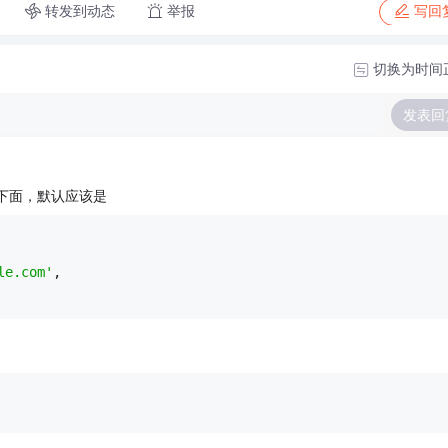
转发到动态
举报
写回
切换为时间
发表回
的最下面，默认应该是
le.com'
,