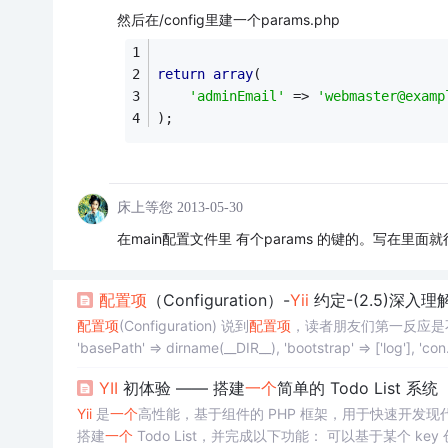
然后在/config里建一个params.php
return
array
(
'adminEmail'
 => 
'webmaster@examp
);
床上等您
2013-05-30
在main配置文件里 有个params 的键的。写在里面就行了。 然后
配置
项
（Configuration）-
Yii
约定-(2.5)深入理
配置
项
(Configuration) 说到
配置
项
，读者朋友们第一反应是
'basePath' => dirname(__DIR__), 'bootstrap' => 
YII
初体验 —— 搭建
一个
简单的 Todo List 系统
Yii
是
一个
高性能，基于组件的 PHP 框架，用于快速开发现代
搭建
一个
Todo List，并完成以下功能： 可以基于某个 key 创建 Todo Item，然后根据 key 查询对应的 Todo Item。 可以置顶、完成、删