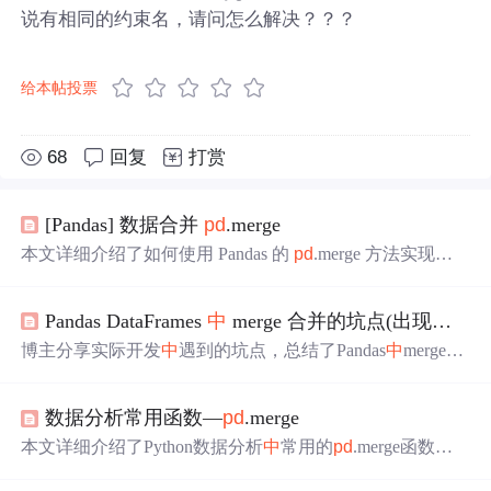
说有相同的约束名，请问怎么解决？？？
给本帖投票
68
回复
打赏
[Pandas] 数据合并
pd
.merge
本文详细介绍了如何使用 Pandas 的
pd
.merge 方法实现类
似 SQL 的 join 操作。通过实例展示了不同参数如 on, left_o
n, right_on, left_index, right_index, how 等的使用，包括连接
Pandas DataFrames
中
merge 合并的坑点(出现
重复
连
键、连接方法、索引连接、多连接键以及连接指示的设
置。内容涵盖了从简单的列匹配到复杂的多条件连接，以
博主分享实际开发
中
遇到的坑点，总结了Pandas
中
merge操
及 inner, outer, left, right 不同连接类型的选择。此外，还展
作在
重复
键上的
问题
。
重复
键加入/合并可能导致内存溢
示了如何处理
重复
连接键和查看数据来源。通过这些示
出，还介绍了检查
重复
键的方法，可使用validate参数进行
例，读者可以全面了解并灵活运用
pd
.merge 进行数据合
数据分析常用函数—
pd
.merge
不同类型的检查，并给出了官方文档链接。
并。
本文详细介绍了Python数据分析
中
常用的
pd
.merge函数，
包括参数解析和多种连接方式的实例，如left、right、oute