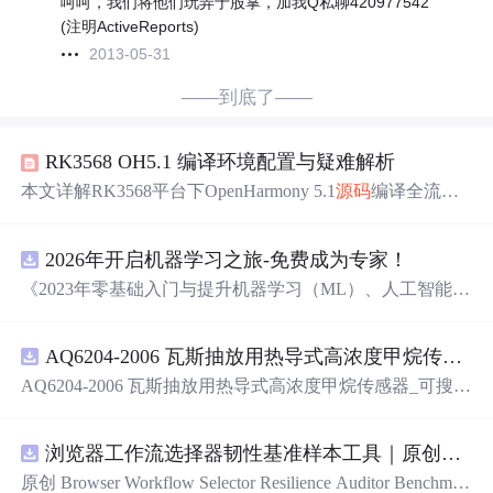
呵呵，我们将他们玩弄于股掌，加我Q私聊420977542
(注明ActiveReports)
2013-05-31
——到底了——
RK3568 OH5.1 编译环境配置与疑难解析
本文详解RK3568平台下OpenHarmony 5.1
源码
编译全流
程，涵盖Ubuntu 20.04环境搭建、Python 3.8工具链配置、re
po同步与预处理、hb构建工具
使用
、典型错误（Vulkan链
2026年开启机器学习之旅-免费成为专家！
接、符号链接、内存不足）根因分析及修复方案，并涉及
编译产物结构、烧录验证（RKDevTool v2.84+）、Docker
《2023年零基础入门与提升机器学习（ML）、人工智能
标准化构建等关键技术要点。
（AI）的全指南，涵盖最新动态与前沿技术！》
AQ6204-2006 瓦斯抽放用热导式高浓度甲烷传感器-可搜索.pdf
AQ6204-2006 瓦斯抽放用热导式高浓度甲烷传感器_可搜
索.pdf
浏览器工作流选择器韧性基准样本工具｜原创
源码
原创 Browser Workflow Selector Resilience Auditor Benchmar