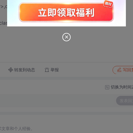
r>,class std::allocator<char> > __cdecl
lass std::list<char,class std::allocator<char> > &)'
转发到动态
举报
写回
切换为时间
发表回
术文章和个人经验。