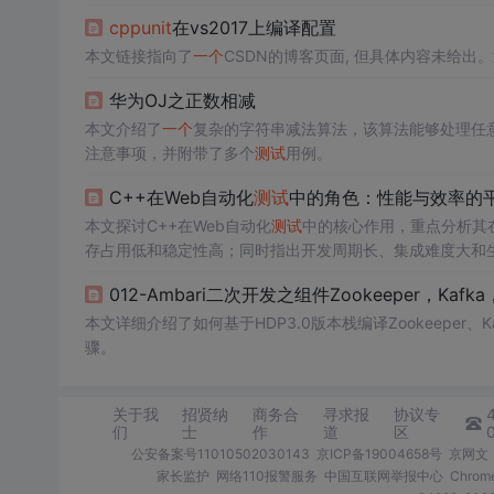
cpp
unit
在vs2017上编译配置
本文链接指向了
一个
CSDN的博客页面, 但具体内容未给
华为OJ之正数相减
本文介绍了
一个
复杂的字符串减法算法，该算法能够处理任
注意事项，并附带了多个
测试
用例。
C++在Web自动化
测试
中的角色：性能与效率的
本文探讨C++在Web自动化
测试
中的核心作用，重点分析其
存占用低和稳定性高；同时指出开发周期长、集成难度大和生态
化与框架选型等平衡策略，强调按场景决策以实现性能与开
012-Ambari二次开发之组件Zookeeper，Kafk
本文详细介绍了如何基于HDP3.0版本栈编译Zookeeper
骤。
关于我
招贤纳
商务合
寻求报
协议专
们
士
作
道
区
公安备案号11010502030143
京ICP备19004658号
京网文〔
家长监护
网络110报警服务
中国互联网举报中心
Chro