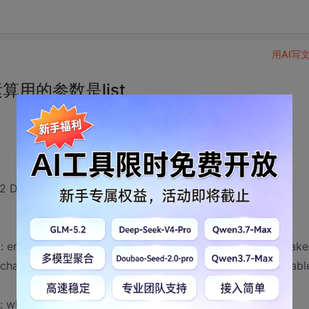
用AI写
算用的参数是list
32 Debug--------------------
) : error C2679: binary '<<' : no operator defined which take
char,class std::allocator<char> >' (or there is no acceptabl
) : while compiling class-template member function 'class