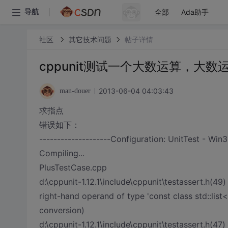
全部
Ada助手
导航
社区
其它技术问题
帖子详情
cppunit测试一个大数运算，大数运
2013-06-04 04:03:43
man-douer
求指点
错误如下：
--------------------Configuration: UnitTest - Win
Compiling...
PlusTestCase.cpp
d:\cppunit-1.12.1\include\cppunit\testassert.h(49
right-hand operand of type 'const class std::list<
conversion)
d:\cppunit-1.12.1\include\cppunit\testassert.h(47