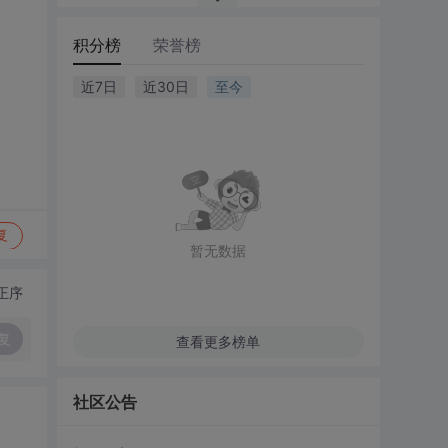
积分榜
荣誉榜
近7日
近30日
至今
复
暂无数据
正序
复
查看更多榜单
社区公告