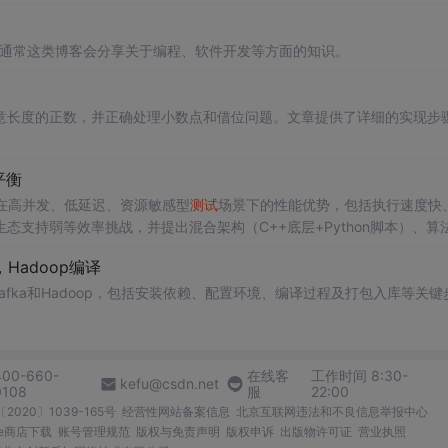
出。通常这类博客会分享关于编程、软件开发等方面的知识。
意长度的正数，并正确处理小数点和借位问题。文章提供了详细的实现步
平衡
在高并发、低延迟、资源敏感型
测试
场景下的性能优势，包括执行速度快
支持弱等效率挑战，并提出混合架构（C++底层+Python脚本）、算
发效率的最优权衡。
a，Hadoop编译
、Kafka和Hadoop，包括安装依赖、配置环境、编译过程及打包入库等关键
400-660-
在线客
工作时间 8:30-
kefu@csdn.net
0108
服
22:00
2020〕1039-165号
经营性网站备案信息
北京互联网违法和不良信息举报中心
me商店下载
账号管理规范
版权与免责声明
版权申诉
出版物许可证
营业执照