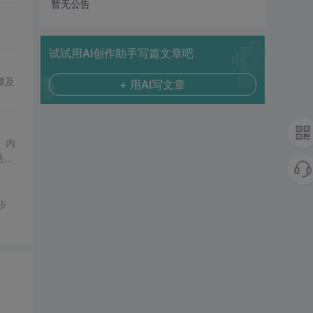
暂无公告
试试用AI创作助手写篇文章吧
骤及
+ 用AI写文章
、内
法优
步