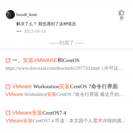
houdl_love
赞
解决了么？ 我也遇到了这种情况
2013-06-13
——到底了——
一、
安装
VMWARE
和CentOS
https://www.downxia.com/downinfo/297733.html（许可证：F
C7D0-D1YDL-M8DXZ-CYPZE-P2AY6）Centos-8.1.1911-x
86 64-dvd1.iso CentOs 8.1 DVD 版 8G (未来的主流.)Centos-
VMware
Workstation
安装
CentOS 7命令行界面
7-x86 64-DVD-1810.iso Centos 7.6 DVD 版 4G(目前主流的
生产环境)打开vm—文件----新建虚拟机—选择典型----下一
VMware
Workstation
安装
CentOS 7命令行界面 最近开始学
步。在实际工作中，密码一定要复杂一点，不然容易攻
习服务器相关知识，首先需要接触的就是
安装
虚拟机，Ce
破。
ntOS操作系统有两种界面，一个是图形界面，一个是命令
VMware
安装
CentOS7.4
行界面，下面就对命令行界面的
安装
进行一个描述，因为
服务器基本上都是命令行界面。本教程主要是记录一下学
VMware
安装
CentOS7.4 导读：本文因个人需
求
详细的描述
习的步骤，没有下载
安装
软件的步骤，大家需要的话自行
了使用
VMware
-workstation-full-12.5.7-5813279
安装
CentOS
查找
安装
VMware
Workstation教程。
安装
使用软件版本：