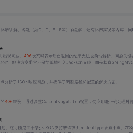
比赛讲解、各题（如C、D、E、F等）的题解，还有比赛实况等内容，同
e
据时出现问题。
406
状态码表示后台返回的结果无法被前端解析。问题关键
ion/json'。解决方案通常不是简单地引入Jackson依赖，而是检查SpringMV
得到解决。
方法，重点分析了JSON响应问题，并提供了调整路径和配置的解决方案。
到的
406
错误，通过调整ContentNegotiation配置，使应用能正确处理外部
结
可能是由于缺少JSON支持或请求头contentType设置不当。在Spr