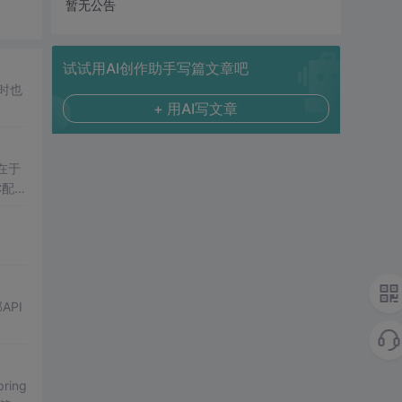
暂无公告
试试用AI创作助手写篇文章吧
时也
+ 用AI写文章
在于
C配
API
ing