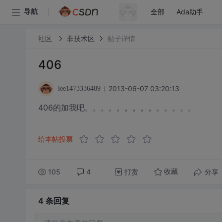
全部
Ada助手
导航
社区
非技术区
帖子详情
406
2013-06-07 03:20:13
lee1473336489
406的加我吧。。。。。。。。。。。。。。
给本帖投票
105
4
打赏
分享
收藏
4 条
回复