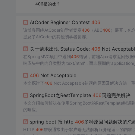
406指的啥？
AtCoder Beginner Contest
406
该博客围绕AtCoder初学者竞赛
406
（ABC
406
）展开，包含
提及了AtCoder的其他初学者竞赛。
关于请求出现 Status Code:
406
Not Acceptabl
在SpringMVC项目中遇到
406
错误，前端Ajax请求返回数
响应头中的内容类型为'text/html'，而非预期的'applicat
置，确保已包含
，以支持JSON输出。添加该配置后，问题
406
Not Acceptable
本文探讨了
406
Not Acceptable错误的原因及解决
SpringBoot之RestTemplate
406
问题完美解决
本文介绍如何解决在使用SpringBoot的RestTemplate时遇
的响应。
spring boot 报 http
406
多种原因问题解决的总
HTTP
406
错误通常由于客户端无法解析服务端返回的内容引起。这