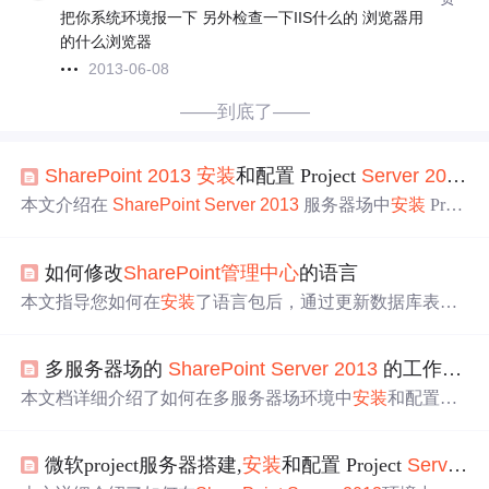
把你系统环境报一下 另外检查一下IIS什么的 浏览器用
的什么浏览器
2013-06-08
——到底了——
SharePoint
2013
安装
和配置 Project
Server
2013
本文介绍在
SharePoint
Server
2013
服务器场中
安装
Proje
ct
Server
2013
并创建 Project
Server
Service 应用程序的方
法。包括
安装
Project
Server
2013
、运行
SharePoint
产品
如何修改
SharePoint
管理中心
的语言
和技术配置向导，还说明了启动应用程序服务、注册管理
帐户以及创建服务应用程序等配置步骤。
本文指导您如何在
安装
了语言包后，通过更新数据库表中
的Language和Locale字段，使
SharePoint
管理中心
显示
为
新语言。适用于测试环境，不推荐在生产环境中直接修改
多服务器场的
SharePoint
Server
2013
的工作流
安
数据库。
本文档详细介绍了如何在多服务器场环境中
安装
和配置
Sh
arePoint
Server
2013
的工作流，包括Workflow Manager的
下载、
安装
步骤以及配置过程。在
安装
过程中，强调了We
微软project服务器搭建,
安装
和配置 Project
Server
2
b平台
安装
程序的必要性，自定义设置的配置，以及服务账