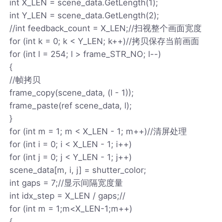
int X_LEN = scene_data.GetLength(1);
int Y_LEN = scene_data.GetLength(2);
//int feedback_count = X_LEN;//扫视整个画面宽度
for (int k = 0; k < Y_LEN; k++)//拷贝保存当前画面
for (int l = 254; l > frame_STR_NO; l--)
{
//帧拷贝
frame_copy(scene_data, (l - 1));
frame_paste(ref scene_data, l);
}
for (int m = 1; m < X_LEN - 1; m++)//清屏处理
for (int i = 0; i < X_LEN - 1; i++)
for (int j = 0; j < Y_LEN - 1; j++)
scene_data[m, i, j] = shutter_color;
int gaps = 7;//显示间隔宽度量
int idx_step = X_LEN / gaps;//
for (int m = 1;m<X_LEN-1;m++)
{