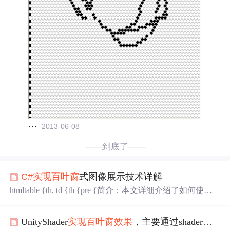
2013-06-08
——到底了——
C#
实现
百叶窗
式图像展示技术详解
htmltable {th, td {th {pre {简介：本文详细介绍了如何使用
C
#
编程语言，通过Windows Forms或WPF框架，
实现
一种吸
引用户界面的
百叶窗
形式图片展示
效果
。文章首先解释了
UnityShader
实现
百叶窗
效果
，主要通过shader
实现
C
百叶窗
效果
的基本原理，并提供了在Windows Forms中创建