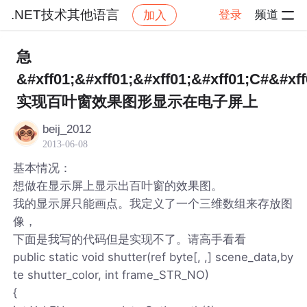
.NET技术其他语言
登录
频道
加入
帖子详情
社区
.NET技术其他语言
急
&#xff01;&#xff01;&#xff01;&#xff01;C#&#xff
实现百叶窗效果图形显示在电子屏上
beij_2012
2013-06-08
基本情况：
想做在显示屏上显示出百叶窗的效果图。
我的显示屏只能画点。我定义了一个三维数组来存放图
像，
下面是我写的代码但是实现不了。请高手看看
public static void shutter(ref byte[, ,] scene_data,by
te shutter_color, int frame_STR_NO)
{