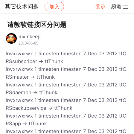
其它技术问题
登录
频道
加入
帖子详情
社区
其它技术问题
请教软链接区分问题
mxmkeep
2013-06-09
lrwxrwxrwx 1 timesten timesten 7 Dec 03 2012 ttC
RSsubscriber -> ttThunk
lrwxrwxrwx 1 timesten timesten 7 Dec 03 2012 ttC
RSmaster -> ttThunk
lrwxrwxrwx 1 timesten timesten 7 Dec 03 2012 ttC
RSdaemon -> ttThunk
lrwxrwxrwx 1 timesten timesten 7 Dec 03 2012 ttC
RSbackupservice -> ttThunk
lrwxrwxrwx 1 timesten timesten 7 Dec 03 2012 ttC
RSapp -> ttThunk
lrwxrwxrwx 1 timesten timesten 7 Dec 03 2012 ttC