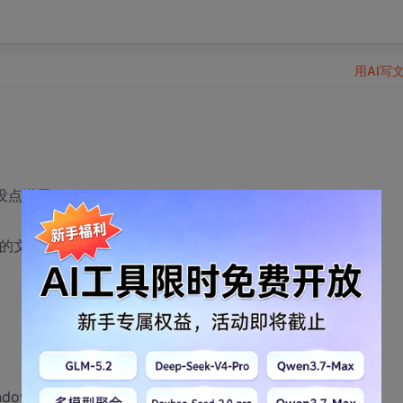
用AI写
没点进展
架 的文章把代码写了
w", "root_ui");