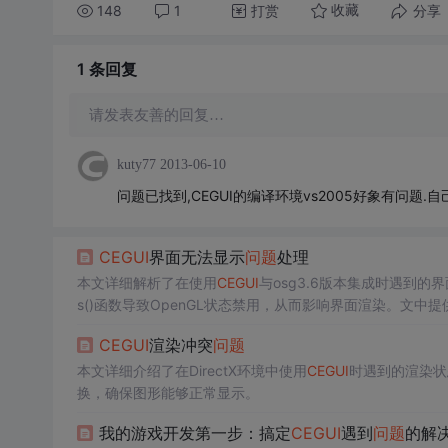
148
1
打赏
分享
收藏
1 条
回复
请发表友善的回复…
kuty77
2013-06-10
问题已找到,CEGUI的编译环境vs2005好象有问题
CEGUI
界面无法显示
问题
处理
本文详细解析了在使用
CEGUI
与osg3.6版本集成时遇到的
s()函数导致OpenGL状态禁用，从而影响界面渲染。文
CEGUI
渲染冲突
问题
本文详细介绍了在DirectX环境中使用
CEGUI
时遇到的渲染状
换，确保图形能够正常显示。
我的游戏开发第一步：搞定
CEGUI
遇到
问题
的解