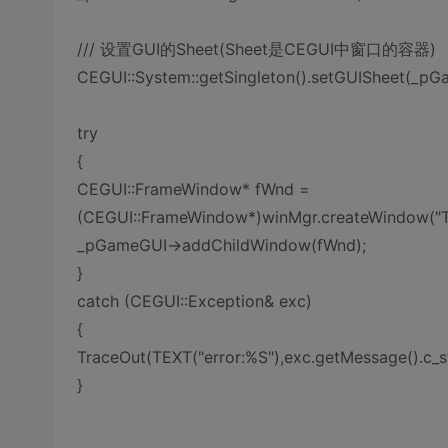
/// 设置GUI的Sheet(Sheet是CEGUI中窗口的容器)
CEGUI::System::getSingleton().setGUISheet(_pG
try
{
CEGUI::FrameWindow* fWnd =
(CEGUI::FrameWindow*)winMgr.createWindow("T
_pGameGUI->addChildWindow(fWnd);
}
catch (CEGUI::Exception& exc)
{
TraceOut(TEXT("error:%S"),exc.getMessage().c_st
}