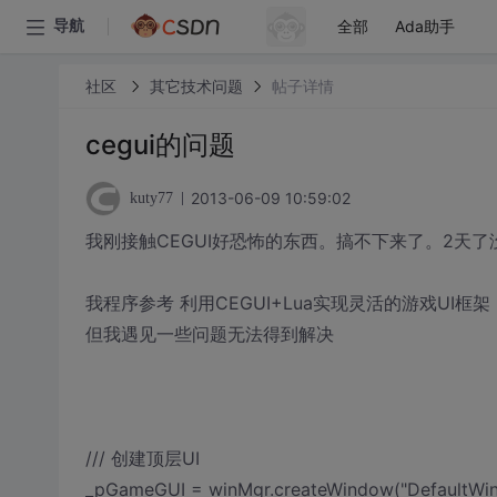
全部
Ada助手
导航
社区
其它技术问题
帖子详情
cegui的问题
2013-06-09 10:59:02
kuty77
我刚接触CEGUI好恐怖的东西。搞不下来了。2天了
我程序参考 利用CEGUI+Lua实现灵活的游戏UI框
但我遇见一些问题无法得到解决
/// 创建顶层UI
_pGameGUI = winMgr.createWindow("DefaultWindo