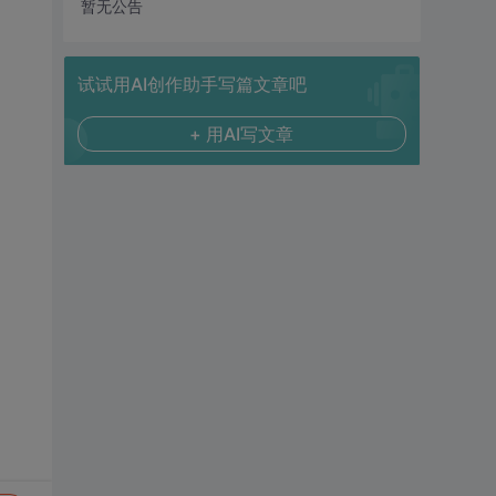
暂无公告
试试用AI创作助手写篇文章吧
+ 用AI写文章