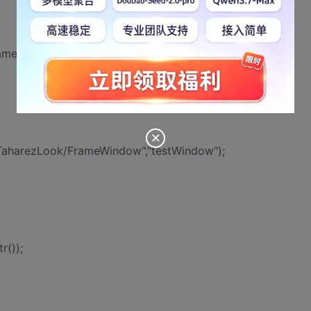
ameGUI);
aharezLook/FrameWindow","testWindow");
r());