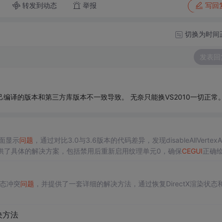
转发到动态
举报
写回
切换为时间
发表回
.自己编译的版本和第三方库版本不一致导致。 无奈只能换VS2010一切正常
界面显示
问题
，通过对比3.0与3.6版本的代码差异，发现disableAllVertexAr
中提供了具体的解决方案，包括禁用后重新启用纹理单元0，确保
CEGUI
正确
态冲突
问题
，并提供了一套详细的解决方法，通过恢复DirectX渲染状态
决方法