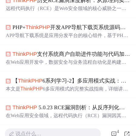
ThinkPHP
历史RCE漏洞深度解析：从原理到实战防御
远程代码执行（RCE）是Web安全领域的核心威胁之一，
它允许攻击者在目标服务器上执行任意代码，从而完全控
制系统。其原理通常源于应用程序对用户输入处理不当，
PHP+
ThinkPHP
开发APP导航下载页系统源码解析
使得恶意数据被解析为可执行的指令。在PHP开发中，动
态语言特性与框架的便捷设计，如动态调用和反序列化机
APP导航下载系统是应用分发平台的核心组件，基于PHP+
制，若未经验证，极易成为RCE的突破口。这类漏洞的技
ThinkPHP
框架开发，采用响应式设计实现PC与移动端自
术价值在于揭示了安全开发中信任边界的重要性，广泛应
动适配。该系统通过RBAC权限模型和可视化后台管理，
用于框架安全审计、渗透测试和漏洞研究中。本文聚焦于
ThinkPHP
支付系统商户自助进件功能与代码加密实战
显著提升APP分类管理、下载统计和SEO优化的效率。技
ThinkPHP
框架，通过剖析其历史RCE案例，如CNVD-201
术架构上利用
ThinkPHP
6的ORM特性简化数据库操作，配
在Web应用开发中，数据安全与业务流程自动化是构建可
8-24942路由漏洞和反序列化利用链
合MySQL的JSON字段存储多版本配置，解决了传统方案
靠商业系统的基石。其核心原理在于通过严谨的代码逻辑
中复杂的表关联查询问题。典型应用场景包括软件下载站
与加密技术，确保敏感信息在传输、存储与处理过程中的
快速搭建、企业APP推广页面部署等，实测30分钟即可完
【
ThinkPHP
6系列学习-2】多应用模式实战：从配置到部署的完整指南
机密性与完整性。这对于提升系统抗攻击能力、保护商业
成基础功能
上线
。系统特别适合需要处理批量APP上架、
数据具有至关重要的技术价值，尤其在支付、电商等涉及
本文是
ThinkPHP
6多应用模式的完整实战指南，详细讲解
实时下载量监控的中小
资金与用户隐私的应用场景中。本文将聚焦于支付系统的
了从安装官方扩展、调整目录结构、核心配置到服务器部
关键模块——商户自助进件功能，深入剖析其业务流程、
署的全过程。文章重点解析了多应用模式的配置要点，包
数据库设计及前后端交互的安全实践。针对广泛使用的
Thi
ThinkPHP
5.0.23 RCE漏洞剖析：从反序列化到远程代码执行
括默认应用设置、域名绑定及伪静态规则，帮助开发者将
nkPHP
3.2.3框架，文章提供了完整的控制器与模型代码实
复杂的单应用系统清晰拆分为多个独立应用，提升项目可
在Web应用安全领域，远程代码执行（RCE）漏洞因其可
现，并重点探讨了如何利用**ionCube*
维护性。
直接控制服务器而危害极大。其原理常源于用户输入未经
充分验证便被用于敏感操作，例如动态函数调用或不安全
4
说点什么…
的反序列化。这类漏洞的技术价值在于揭示了框架核心逻