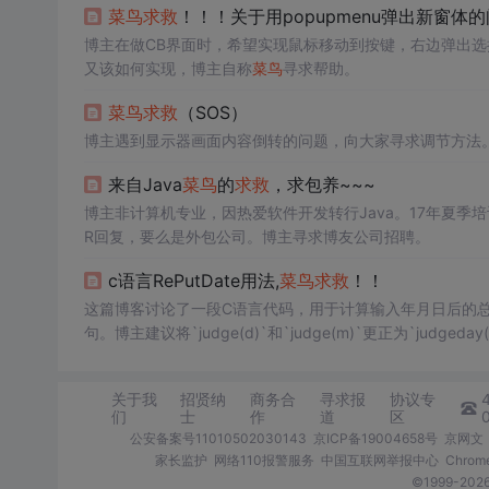
菜鸟
求救
！！！关于用popupmenu弹出新窗体
博主在做CB界面时，希望实现鼠标移动到按键，右边弹出选择
又该如何实现，博主自称
菜鸟
寻求帮助。
菜鸟
求救
（SOS）
博主遇到显示器画面内容倒转的问题，向大家寻求调节方法
来自Java
菜鸟
的
求救
，求包养~~~
博主非计算机专业，因热爱软件开发转行Java。17年夏季培
R回复，要么是外包公司。博主寻求博友公司招聘。
c语言RePutDate用法,
菜鸟
求救
！！
这篇博客讨论了一段C语言代码，用于计算输入年月日后的
句。博主建议将`judge(d)`和`judge(m)`更正为`judge
进行优化，可以提高其效率和可读性。
关于我
招贤纳
商务合
寻求报
协议专
们
士
作
道
区
公安备案号11010502030143
京ICP备19004658号
京网文〔
家长监护
网络110报警服务
中国互联网举报中心
Chro
©1999-2