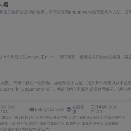
的问题
窗口供再次选择的效果，询问能否用popupmenu实现及具体方法，若
。
训4个月后入职yonyou工作1年，现已离职。近期在求职App投简历，要
总天数。代码中存在一些错误，如函数名不匹配、冗余条件检查以及不必
day(d,sum)`和`judgemonth(m)`，并简化闰年判断和错误处理部分。通过
400-660-
在线客
工作时间 8:30-
kefu@csdn.net
0108
服
22:00
2020〕1039-165号
经营性网站备案信息
北京互联网违法和不良信息举报中心
me商店下载
账号管理规范
版权与免责声明
版权申诉
出版物许可证
营业执照
026北京创新乐知网络技术有限公司