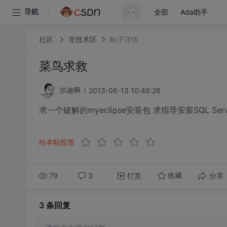
全部
Ada助手
导航
社区
非技术区
帖子详情
菜鸟求救
2013-06-13 10:48:26
尔迪啊
求一个破解的myeclipse安装包 求指导安装SQL Ser
给本帖投票
79
3
打赏
分享
收藏
3 条
回复