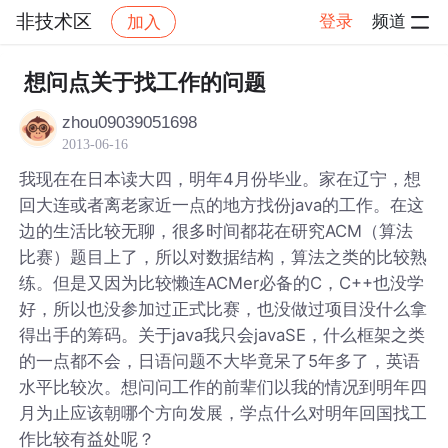
非技术区
登录
频道
加入
帖子详情
社区
非技术区
想问点关于找工作的问题
zhou09039051698
2013-06-16
我现在在日本读大四，明年4月份毕业。家在辽宁，想
回大连或者离老家近一点的地方找份java的工作。在这
边的生活比较无聊，很多时间都花在研究ACM（算法
比赛）题目上了，所以对数据结构，算法之类的比较熟
练。但是又因为比较懒连ACMer必备的C，C++也没学
好，所以也没参加过正式比赛，也没做过项目没什么拿
得出手的筹码。关于java我只会javaSE，什么框架之类
的一点都不会，日语问题不大毕竟呆了5年多了，英语
水平比较次。想问问工作的前辈们以我的情况到明年四
月为止应该朝哪个方向发展，学点什么对明年回国找工
作比较有益处呢？