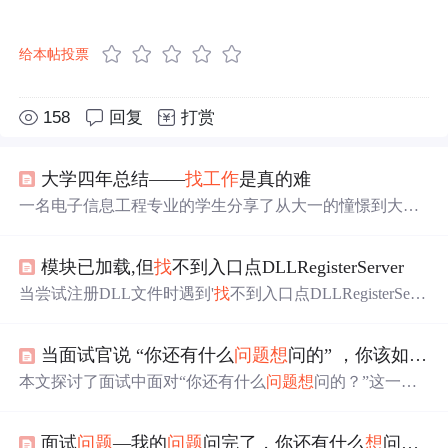
给本帖投票
158
回复
打赏
大学四年总结——
找
工作
是真的难
一名电子信息工程专业的学生分享了从大一的憧憬到大四
找
工作
的经历，包括学习Python的过程、考研失败和
找
工
作
的挫折。在现实与理
想
的碰撞中，他最终选择了妥协，
模块已加载,但
找
不到入口点DLLRegisterServer
但也从中获得了成长和教训。
当尝试注册DLL文件时遇到'
找
不到入口点DLLRegisterServ
er'的错误，可能是因为文件位置不正确或文件损坏。解决
方案包括：确保DLL在正确路径，以管理员权限运行regsvr
当面试官说 “你还有什么
问题
想
问的” ，你该如何回答？
32命令，使用DirectX修复工具，或者执行系统文件检查和
dll强制注册。这些步骤可以帮助修复
问题
并使DLL文件正
本文探讨了面试中面对“你还有什么
问题
想
问的？”这一常
常
工作
。
见
问题
的不同回答方式，包括直接表示没有
问题
、提出真
正关心的
问题
以及避免询问敏感信息等内容。
面试
问题
—我的
问题
问完了，你还有什么
想
问我的吗？