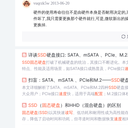
vuqrzk5w
2013-06-20
硬件的使用寿命往往不是由硬件本身是否耐用决定的,
件坏了,我只需要更换那个硬件就行,可是,微软新出的
更换掉.
详谈
SSD
硬盘接口: SATA、mSATA 、PCIe、M.2
SSD
固态硬盘
打破了机械硬盘的统治，其接口不断进化。本文重点
特点、性能及适用场景，如SATA接口成熟普及，PCIe接口
扫盲：SATA、mSATA 、PCIe和M.2——
SSD
硬
本文详细解析了SATA、mSATA、PCIe和M.2四种
SSD
硬盘
大众用户；PCIe接口
速度
快，适用于高端
配置
；M.2接口体
SSD
（
固态硬盘
）和HHD（混合硬盘）的区别
固态硬盘
(
SSD
)以其快速
读写
、低功耗和耐用性成为高性能存
存，降低了启动时间和功耗，但寻道时间和数据恢复
速度
相
成为主流，尤其是在便携设备中。未来，
SSD
有望进一步替