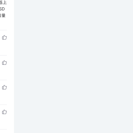
器上
SD
容量