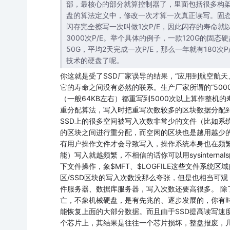
部，最核心的部分就算控制器了，里面包括很多构
盘的算法定义中，修改一次才算一次真正读写。固
闪存完全擦写一次叫做1次P/E，因此闪存的寿命就以P
3000次P/E。举个具体的例子，一款120G的固
50G，平均2天完成一次P/E，那么一年就有180次
技术的硬盘了呢。
你这就是受了SSD厂家误导的结果，“应用到航空航天
它的寿命之间没有必然的联系。生产厂家所谓的“500
（一般64KB左右）都重写到5000次以上算作整机
重分配算法，写入时把重写次数较多的区块数据分配
SSD上的很多空间被写入次数非常少的文件（比如系
的区块之间进行重分配，而空闲的区块也是越用越少
有用户操作文件才会导致写入，操作系统本身也在频繁
能）写入就越频繁，不相信的话你可以用sysinternals的f
下文件操作，象$MFT、$LOGFILE这些文件系统
区/SSD区块的写入次数没那么夸张，但是也相当可
件服务器、数据库服务器，写入次数还要高很多。 除
亡，不象机械硬盘，是有先兆的、逐步发展的，你有
能恢复上面的大部分数据。而且由于SSD提高读写速
个芯片上，其结果是往往一个芯片损坏，整盘报废，