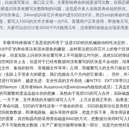
架，比如读写算法、接口定义等。主要影响寿命的就是读写次数，在固态
态硬盘闪存具有擦写次数限制的问题，这也是许多人诟病其寿命短的所在
/E作单位。34nm的闪存芯片寿命约是5000次P/E，而25nm的寿命约
态硬盘，要写入120G的文件才算做一次P/E。普通用户正常使用，即使每天写
P/E。大家可以自行计算3000个P/E能用几年，没准那时候就会出现采用更
、车载等特殊领域了及恶劣的环境下”这是SSD的抗机械振动特性决定的
0次P/E”的寿命算法有混水摸鱼的嫌疑，这种算法把闪存芯片上的每个区
的寿命，但是实际上闪存区块在重写率上不可能那么均匀的，虽然SSD控制
到空闲区块上去，但是对于已经有数据却没有重写的区块是不会动的，结
统文件、备份的软件、音视频文件等等）占用，而频繁写入的文件只能在
的（实际上不管多大的硬盘，我们也能在几个月内把它塞满）。 另外，并
进行写操作，越是先进、安全性高的文件系统（象NTFS、EXT3等带日
ilemon（其作者Mark Russinovich是windows内核组的成员）工具监
区域的写频繁程度远远超出你的想象，虽然由于底层I/O的写入合并，实际磁
观，一天下来，文件系统的关键区域写入几千、上万次是很正常的，如果是
了寿命问题，SSD的可靠性还有一个致命的所在，SSD的损坏往往是突然
时间抢救数据，即便电路板、磁头等部件损坏，把盘片拆下来，用专用设
度的需要，其控制器内部采用类似磁盘RAID的方式，把数据分块同时写入
几乎不可能抢救出数据（生产厂家也许能帮你恢复一部分，但是代价绝对