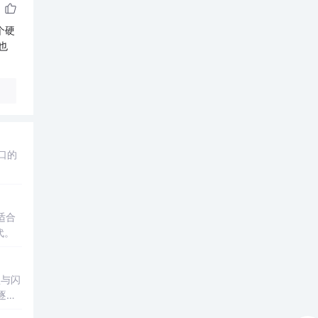
个硬
也
口的
适合
代。
盘与闪
逐渐