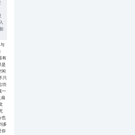
硬
。
是
入
新
，与
块
器有
果是
空闲
不只
志功
视一
盘扇
文
死
备也
到多
是你