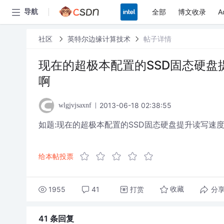
全部
博文收录
A
导航
社区
英特尔边缘计算技术
帖子详情
现在的超极本配置的SSD固态硬
啊
2013-06-18 02:38:55
wlgjvjsaxnf
如题:现在的超极本配置的SSD固态硬盘提升读写速
给本帖投票
1955
41
打赏
分
收藏
41 条
回复