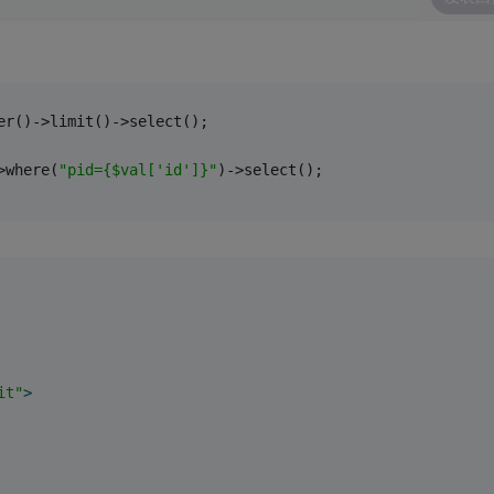
er()->limit()->select();
>where(
"pid={$val['id']}"
)->select();
it"
>