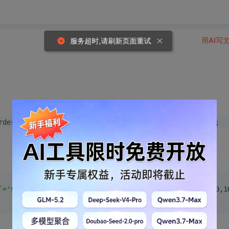
用AI写
服务超时,请刷新页面重试
rder(
'`order` desc,`id` desc'
)->limit(
0
,
10
)->select();	
`='$v[id]'"
)->order(
'`order` desc,`id` desc'
)->limit(
0
,
1