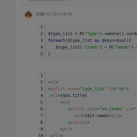
冰糖710
2013-08-05
$type_list = M(
"Type"
)->where()->ord
foreach
($type_list 
as
 $key=>$val){
   $type_list[
'items'
] = M(
"Goods"
)-
}
<
ul
>
<
volist
name
=
"type_list"
id
=
"vo"
>
<
li
>
{$vo.title}
<
ul
>
<
volist
name
=
"vo.items"
id
=
"
<
li
>
{$it.name}
</
li
>
</
volist
>
</
ul
>
</
li
>