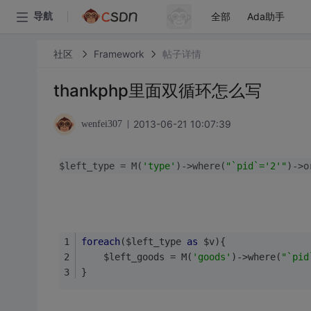
全部
Ada助手
导航
社区
Framework
帖子详情
thankphp里面双循环怎么写
2013-06-21 10:07:39
wenfei307
$left_type = M(
'type'
)->where(
"`pid`='2'"
)->o
foreach
($left_type 
as
 $v){
    $left_goods = M(
'goods'
)->where(
"`pid
}