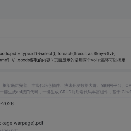
ds.pid = type.id')->select(); foreach($result as $key=>$v){
'goodsname']; //...goods要取的内容 } 页面显示的话用两个volist循环可以搞定
应用、框架底层完善、丰富代码仓插件、快速开发数据大屏、物联网平台、O
生成api接口代码，一键生成 CRUD前后端代码丰富组件，基于 Gin和 
验证和Auth验证的权限管理系统,附件管理系统，天生支持saas架构。本着大
2026
可维护性好、得益于Go优秀性能框架性能和并发都很优秀、需要硬件资源
ckage warpage).pdf
page).pdf