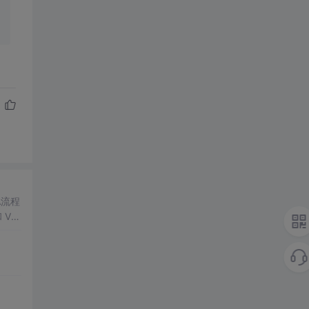
A流程
Vu
道至简
很