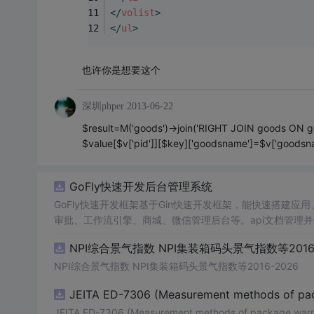
</
volist
>
</
ul
>
也许你是想要这个
深圳phper
2013-06-22
$result=M('goods')->join('RIGHT JOIN goods ON goo
$value[$v['pid']][$key]['goodsname']=$v[
GoFly快速开发后台管理系统
GoFly快速开发框架基于Gin快速开发框架，能快速搭建
审批、工作流引擎、商城、微信管理后台等。api文档管理并一键
e3的Arco Design的快速后台开发框架，基于JWT接口
NPI综合景气指数 NPI集装箱码头景气指数等2016-
思想，接口单层设计，开发简单，极易上手、代码可读性和
小。
NPI综合景气指数 NPI集装箱码头景气指数等2016-2026
JEITA ED-7306 (Measurement methods of pa
JEITA ED-7306 (Measurement methods of package war