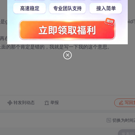
是goods表的父级表，type表中的id字段对应goods表中的pid
再在每个类别下面把相对应的goods表中的内容给循环出来。
最上面的那个肯定是错的，我就是写一下我的这个意思。
转发到动态
举报
写回
切换为时间
发表回