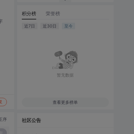
积分榜
荣誉榜
字
近7日
近30日
至今
暂无数据
查看更多榜单
复
正序
社区公告
复