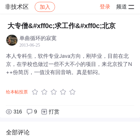
非技术区
登录
频道
加入
帖子详情
社区
非技术区
大专僧&#xff0c;求工作&#xff0c;北京
单曲循环的寂寞
2013-06-25
本人专科生，软件专业Java方向，刚毕业，目前在北
京，在学校也做过一些不大不小的项目，来北京投了N
++份简历，一值没有回音呐。真是郁闷。
给本帖投票
316
9
打赏
全部评论