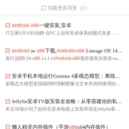
加载更多回复（2）
android
x86
一键安装,安卓
IT之家6月19日动静 在PC上运转安卓体系的圆式良多，但
最牢靠的借是安卓-
x86
名目，如今其最新版已收布，基于
安卓 8.1 Oreo。安卓-
x86
是在PC装置安卓体系的少少数开
android
os
x86
下载,
Android
-
x86
Lineage OS 14.1-r3下载（2019/10/23官方更新版）
源名目之一，良多合作敌手其实不开源，而且偶然会背用
户支费以利用该软件。安卓-
x86
固然偶然在功效圆里会有
发行
说
明CM-
x86
-14.1-r3
Android
-
x86
项目很高兴宣布cm-
x
所降后，但其启诺为电脑带去一个洁净、保险且开放的安
86
-14.1-r3。这是适用于
Android
-
x86
的Lineage OS(以前称
卓版本。安卓-
x86
8.1 RC 1是基于安卓 8.1 Oreo的...
为CyanogenMod)14.1的第三个稳定版本。主要
特征
cm-
x86
-
安卓手机本地运行Gemma 4多模态模型：离线、原生、零流量
14.1-r3是cm-
x86
-14.1-r2的更新。它基于
Android
-
x86
7.1-r3
和最新的LineageOS 14.1。发布文件此版本包含四个文件：
多模态大模型是指能同时理解图像与文本并协同推理的AI
6...
系统，其核心在于视觉编码器与语言模型的深度耦合与跨
模态注意力机制。技术价值在于摆脱云端依赖，实现隐私
Jellyfin安卓TV版安装全攻略：从零搭建你的私人流媒体服务器（附F-Droid源）
可控、低延迟、低功耗的终端智能。典型应用场景包括移
动端现场文档解析、医疗草图辅助分析、教育可视化建模
本文详细介绍了如何在安卓电视上安装和优化Jellyfin客户
等对数据敏感且网络受限的边缘任务。当前主流方案受限
端，打造私人流媒体服务器。从F-Droid源安装到遥控器操
于
Android
内存管理、算子兼容性与量化精度损失，而Gem
作优化，再到4K HDR播放设置，全面覆盖Jellyfin在安卓T
ma 4 E2B/E4B量化模型结合llama.cpp原生适配，首次在6G
懒人精灵内存插件（手游
x86
x64内存插件）
V平台的使用技巧，帮助用户高效管理本地影音资源。