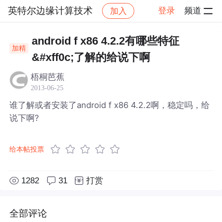
英特尔边缘计算技术
登录
频道
加入
帖子详情
社区
英特尔边缘计算技术
android f x86 4.2.2有哪些特征
加精
&#xff0c;了解的给说下啊
梧桐芭蕉
2013-06-25
谁了解或者安装了android f x86 4.2.2啊，稳定吗，给
说下啊?
给本帖投票
1282
31
打赏
全部评论