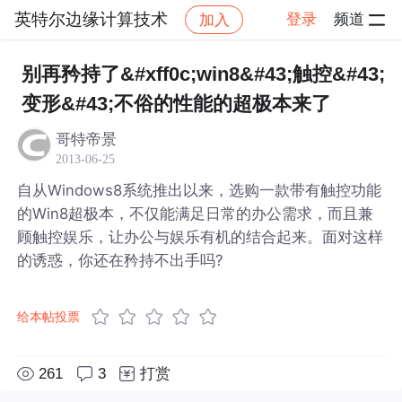
英特尔边缘计算技术
登录
频道
加入
帖子详情
社区
英特尔边缘计算技术
别再矜持了&#xff0c;win8&#43;触控&#43;
变形&#43;不俗的性能的超极本来了
哥特帝景
2013-06-25
自从Windows8系统推出以来，选购一款带有触控功能
的Win8超极本，不仅能满足日常的办公需求，而且兼
顾触控娱乐，让办公与娱乐有机的结合起来。面对这样
的诱惑，你还在矜持不出手吗?
给本帖投票
261
3
打赏