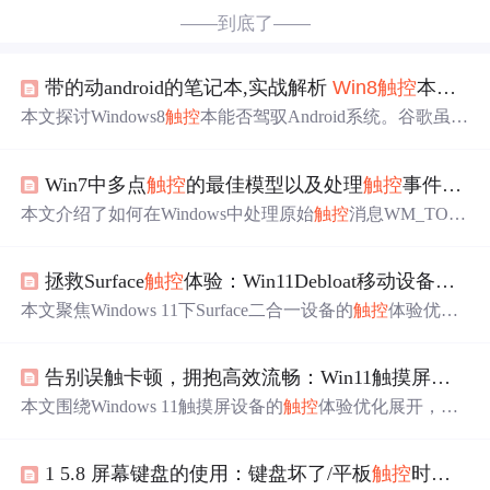
——到底了——
带的动android的笔记本,实战解析
Win8
触控
本能驾驭Android吗？
本文探讨Windows8
触控
本能否驾驭Android系统。谷歌虽尝
试让Android适配X86构架PC，但受制约难普及。通过在Th
inkPad 8和联想Y470上测试BlueStacks安卓模拟器发现，Ba
Win7中多点
触控
的最佳模型以及处理
触控
事件的API
yTrail平台
性能
不足，而高
性能
PC可流畅运行，小尺寸
Win
8
触控
设备若无双系统启动，
Win8
仍是优选。
本文介绍了如何在Windows中处理原始
触控
消息WM_TOU
CH，包括请求操作系统发送
触控
消息、解包WM_TOUCH
消息到TOUCHINPUT结构数组以及处理接触点状态等关键
拯救Surface
触控
体验：Win11Debloat移动设备优化指南
步骤。
本文聚焦Windows 11下Surface二合一设备的
触控
体验优
化，基于Win11Debloat PowerShell脚本，提出
触控
性能
调
校、笔输入延迟降低和平板模式适配三大方案。通过禁用
告别误触卡顿，拥抱高效流畅：Win11触摸屏设备
冗余服务（如WTabletService、Touch Keyboard服务）、卸
载预装应用、注册表级响应加速及电源管理配置，实测
触
本文围绕Windows 11触摸屏设备的
触控
体验优化展开，重
控
响应提升40%、笔延迟降至12ms、续航延长2.5小时。内
点介绍基于Win11Debloat PowerShell脚本的三阶段优化法：
容涵盖诊断流程、安全操作规范及Surface专用优化矩阵。
系统环境准备、
触控
交互精准调校（含区域校准、任务栏
1 5.8 屏幕键盘的使用：键盘坏了/平板
触控
时的“救命工具”
优化、后台进程管理）、
性能
与续航优化。涵盖手写笔低