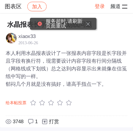
图表区
登录
频道
加入
帖子详情
社区
图表区
服务超时,请刷新
水晶报表长字段的下划线问题
页面重试
xiaox33
2013-06-26
本人利用水晶报表设计了一张报表内容字段是长字段并
且字段有换行符，现需要设计内容字段有行间分隔线
（网格线或下划线）总之达到内容显示出来就像在信笺
纸中写的一样。
郁闷几个月就是没有搞好，请高手指点一下。
给本帖投票
3748
1
打赏