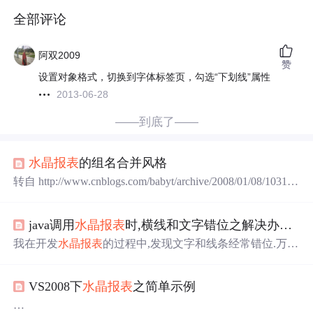
全部评论
阿双2009
赞
设置对象格式，切换到字体标签页，勾选“下划线”属性
2013-06-28
——到底了——
水晶报表
的组名合并风格
转自 http://www.cnblogs.com/babyt/archive/2008/01/08/103113
3.html --居中 转自：http://wenku.baidu.com/view/e49c44c558f
5f61fb736667c.html -- 加线 注意：如果
字段
值为null则不会
java调用
水晶报表
时,横线和文字错位之解决办法尝试
显示线，所以在下面链接有讲到 1.http://bbs.csdn.net/topics/3
我在开发
水晶报表
的过程中,发现文字和线条经常错位.万分
苦恼.
问题
是这样的:有一些老式的报表,文字有
下划线
,但不
能用设置字体为
下划线
字体的方式解决,因为如果该
字段
为
VS2008下
水晶报表
之简单示例
空的话,用
下划线
字体,则该处空白.而实际要求却是此处不
管
字段
是否为空,线条是必须有的.于是只能用画出线条的方