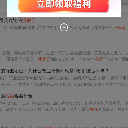
发表回
最受欢迎的
播放器
，仅用四年时间便获得了5.3亿用户，成为国内市场占有率第一的
播放器
、处理、编码等关键环节。重点讨论了机器性能检测、麦克风及摄像头可
外，还涵盖了推流器、
播放器
和白板等组件，旨在为音
视频
平台提供全面
iaKit 的行业定位：为什么专业场景不只是“能播”这么简单？
挥、工业巡检等专业场景中的核心价值，强调其不仅是‘能播’，更需满足
跨平台一致性及可观测性等工程化要求。SmartMediaKit定位为面向行
OS/鸿蒙/Unity3D等平台，并与推流、录像、GB28181、RTSP网关等模块构
你的
视频
观看体验
Android、iOS、Windows、Linux和macOS。它通过智能内容发现、
成、多端无缝同步及个性化配置五大核心能力，重塑
视频
观看体验。技术
PC通信，具备高可扩展性与模块化架构。