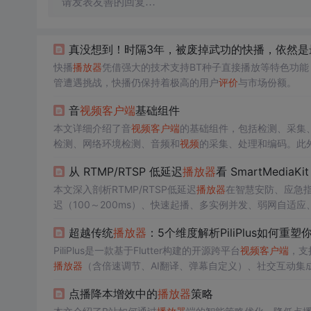
请发表友善的回复…
真没想到！时隔3年，被废掉武功的快播，依然是
快播
播放器
凭借强大的技术支持BT种子直接播放等特色功能
管遭遇挑战，快播仍保持着极高的用户
评价
与市场份额。
音
视频
客户端
基础组件
本文详细介绍了音
视频
客户端
的基础组件，包括检测、采集
检测、网络环境检测、音频和
视频
的采集、处理和编码。此
础能力支撑。
从 RTMP/RTSP 低延迟
播放器
看 SmartMed
本文深入剖析RTMP/RTSP低延迟
播放器
在智慧安防、应急指
迟（100～200ms）、快速起播、多实例并发、弱网自适应、
统的嵌入式播放SDK，覆盖Windows/Linux/Android/i
超越传统
播放器
：5个维度解析PiliPlus如何重塑
实时音
视频
链路。
PiliPlus是一款基于Flutter构建的开源跨平台
视频
客户端
，支持
播放器
（含倍速调节、AI翻译、弹幕自定义）、社交互动集
盖GetX状态管理、media-kit
播放器
、Hive本地存储与gR
点播降本增效中的
播放器
策略