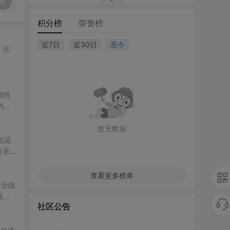
复
积分榜
荣誉榜
近7日
近30日
至今
。尽
用性
的基
暂无数据
低延
业系
成统一
查看更多榜单
专业级
栈涵
社区公告