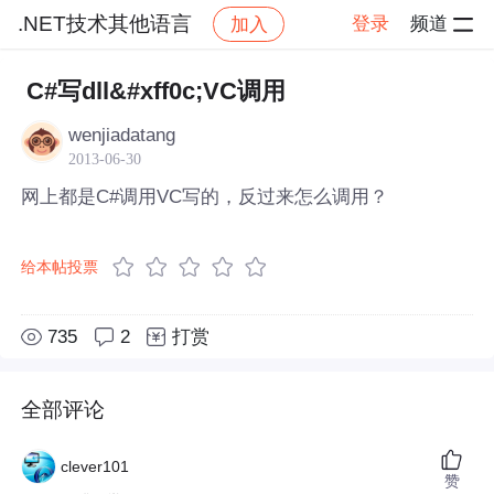
.NET技术其他语言
登录
频道
加入
帖子详情
社区
.NET技术其他语言
C#写dll&#xff0c;VC调用
wenjiadatang
2013-06-30
网上都是C#调用VC写的，反过来怎么调用？
给本帖投票
735
2
打赏
全部评论
clever101
赞