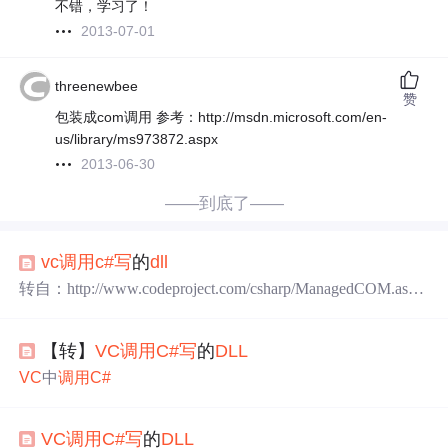
不错，学习了！
2013-07-01
threenewbee
赞
包装成com调用 参考：http://msdn.microsoft.com/en-
us/library/ms973872.aspx
2013-06-30
——到底了——
vc
调用
c#
写
的
dll
转自：http://www.codeproject.com/csharp/ManagedCOM.asp
Download source - 5.21 Kb Preface COM Interoperability is the
【转】
VC
调用
C#
写
的
DLL
VC
中
调用
C#
VC
调用
C#
写
的
DLL