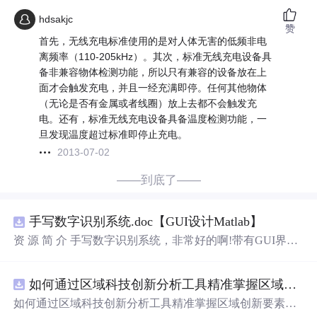
hdsakjc
赞
首先，无线充电标准使用的是对人体无害的低频非电
离频率（110-205kHz）。其次，标准无线充电设备具
备非兼容物体检测功能，所以只有兼容的设备放在上
面才会触发充电，并且一经充满即停。任何其他物体
（无论是否有金属或者线圈）放上去都不会触发充
电。还有，标准无线充电设备具备温度检测功能，一
旦发现温度超过标准即停止充电。
2013-07-02
——到底了——
手写数字识别系统.doc【GUI设计Matlab】
资 源 简 介 手写数字识别系统，非常好的啊!带有GUI界
面，使用方便! 详 情 说 明 用这个手写数字识别系统，你可
以轻松地识别手写数字。这个系统不仅功能强大，而且还
如何通过区域科技创新分析工具精准掌握区域创新要素分布与产业链融合现状？.docx
带有直观的图形用户界面（GUI），非常容易使用。你只
需要将手写数字输入系统，它将立即给出准确的识别结
如何通过区域科技创新分析工具精准掌握区域创新要素分
果。这个系统可以在各种场景中使用，无论是学校、工作