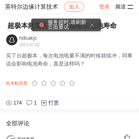
英特尔边缘计算技术
登录
频道
加入
帖子详情
社区
英特尔边缘计算技术
服务超时,请刷新
超极本频繁充电是否会缩短电池寿命
页面重试
hdsakjc
2013-07-02
买了台超极本，每次电池电量不满的时候就续冲，同事
说会影响电池寿命，真是这样吗？
给本帖投票
174
1
打赏
全部评论