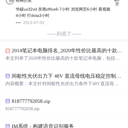
梧桐芭蕉
赞
华硕ux32vd 亲测office6-7小时 浏览网页6小时 看视频
4小时 打dota3小时
2013-07-02
——到底了——
2014笔记本电脑排名_2020年性价比最高的十款笔记本电脑推荐
本文列举了2020年性价比极高的十款笔记本电脑，包括HP
惠普Elite蜻系列、DELL戴尔XPS13系列、华为MateBook1
3、HPSpectre x360、Apple MacBook Pro 13英寸、戴尔XPS
间歇性光伏出力下 48V 直流母线电压稳定控制及储能双向充放电闭环调控体系研究（Simulink仿真实现）
15二合一、Acer Predator Helios 300、Acer Switch 3和Apple
MacBook 12英寸。这些笔记本电脑在配置、设计、性能和
内容概要：本文针对间歇性光伏出力条件下48V直流母线
价格上均有出色表现，适合不同需求的用户。
电压稳定控制及储能双向充放电闭环调控问题，提出一种
基于离网光伏直流微网系统的协同控制体系。通过构建包
818777792058.zip
含光伏阵列、Boost型DC-DC变换器、双向DC-DC变换器
与锂离子电池储能系统的完整拓扑结构，结合光伏最大功
818777792058.zip
率点跟踪（MPPT）技术和储能系统的双向功率调节能
力，实现对功率供需失衡的有效抑制。系统采用分层控制
架构，集成电压外环与电流内环双闭环控制策略，确保在
IM系统 - 构建语音识别服务