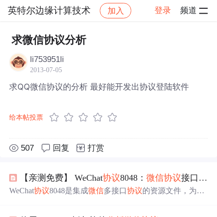
英特尔边缘计算技术
登录
频道
加入
帖子详情
社区
英特尔边缘计算技术
求微信协议分析
li753951li
2013-07-05
求QQ微信协议的分析 最好能开发出协议登陆软件
给本帖投票
507
回复
打赏
【亲测免费】 WeChat
协议
8048：
微信
协议
接口，开箱即用！
WeChat
协议
8048是集成
微信
多接口
协议
的资源文件，为开
发者提供简单高效的
微信
协议
接口解决方案。它采用Redis
确保高效稳定，适用于企业管理、社交机器人开发等场