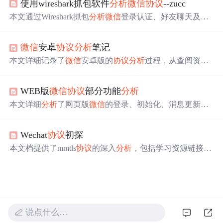
使用wireshark抓包软件
分析
微信
协议
--zucc
景，具有集成多接口、开箱即用等特点，还给出使用说明
和注意事项。
本文通过Wireshark抓包
分析
微信
登录认证、好友聊天及群
聊过程，揭示了
微信
基于HTTP
协议
，利用SSL加密传输数
据，包括好友头像获取、消息交互等细节。
微信
安卓
协议
分析
笔记
本文详细记录了
微信
安卓版的
协议
分析
过程，从查阅资
料、准备工作到客户端二次打包、网络抓包，最后深入进
行
协议
解析，揭示了
微信
通信的秘密。
WEB版
微信
协议
部分功能
分析
本文详细
分析
了网页版
微信
的登录、初始化、消息更新和
发送消息的过程，包括获取UUID、显示二维码、登录验
证、获取登录参数、获取好友与群组列表、消息同步检查
Wechat
协议
初探
和发送消息的步骤。通过对HTTP请
求
和响应数据的解析，
揭示了
微信
网页版背后的通信机制。
本文档提供了mmtls
协议
的深入
分析
，包括学习资源链接、
工具介绍及实例数据包解析等内容。涉及的技术点包括EC
DH密钥交换、AES加密算法、HKDF算法等。
说点什么…