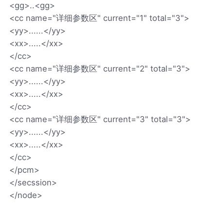
<gg>..<gg>
<cc name="详细参数区" current="1" total="3">
<yy>......</yy>
<xx>.....</xx>
</cc>
<cc name="详细参数区" current="2" total="3">
<yy>......</yy>
<xx>.....</xx>
</cc>
<cc name="详细参数区" current="3" total="3">
<yy>......</yy>
<xx>.....</xx>
</cc>
</pcm>
</secssion>
</node>