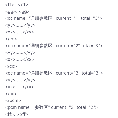
<ff>...</ff>
<gg>..<gg>
<cc name="详细参数区" current="1" total="3">
<yy>......</yy>
<xx>.....</xx>
</cc>
<cc name="详细参数区" current="2" total="3">
<yy>......</yy>
<xx>.....</xx>
</cc>
<cc name="详细参数区" current="3" total="3">
<yy>......</yy>
<xx>.....</xx>
</cc>
</pcm>
<pcm name="参数区" current="2" total="2">
<ff>...</ff>