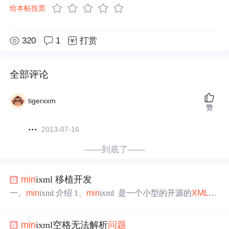
给本帖投票
320
1
打赏
全部评论
tigerxxm
赞
2013-07-16
——到底了——
min
ixml 移植开发
一、
min
ixml 介绍 1、
min
ixml 是一个小型的开源的
XML解
析
器，采用 C 语言开发。该解析器最大的特点就是小型、
无须依赖其他类库 2、下载地址： http://www.
min
ixml.org/
min
ixml空格无法解析
问题
二、移植
min
ixml 库 1、解压到linux 下 tar mxml-2.10.tar.gz -