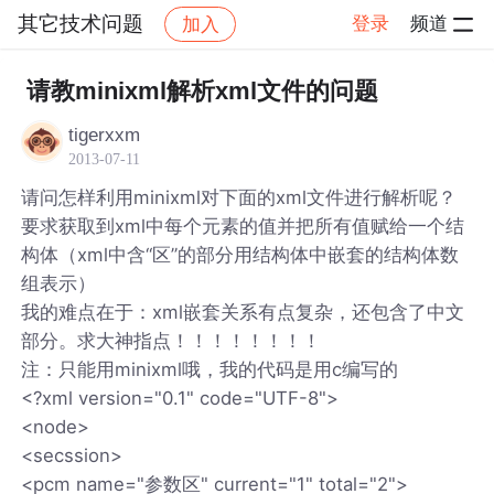
其它技术问题
登录
频道
加入
帖子详情
社区
其它技术问题
请教minixml解析xml文件的问题
tigerxxm
2013-07-11
请问怎样利用minixml对下面的xml文件进行解析呢？
要求获取到xml中每个元素的值并把所有值赋给一个结
构体（xml中含“区”的部分用结构体中嵌套的结构体数
组表示）
我的难点在于：xml嵌套关系有点复杂，还包含了中文
部分。求大神指点！！！！！！！！
注：只能用minixml哦，我的代码是用c编写的
<?xml version="0.1" code="UTF-8">
<node>
<secssion>
<pcm name="参数区" current="1" total="2">