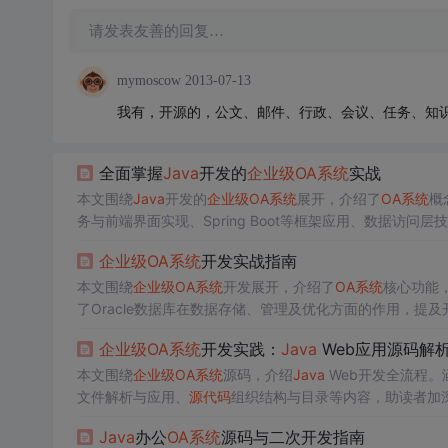
请发表友善的回复…
mymoscow
2013-07-13
我有，开源的，公文、邮件、行政、会议、任务、知识、
全面掌握
Java
开发的
企业级
OA系统
实战
本文围绕
Java
开发的
企业级
OA系统
展开，介绍了
OA系统
概
务与前端界面实现、Spring Boot等框架应用、数据访
企业级
OA系统
开发实战指南
本文围绕
企业级
OA系统
开发展开，介绍了
OA系统
核心功能
了Oracle数据库在数据存储、管理及优化方面的作用，
企业级
OA系统
开发实践：
Java
Web应用源码解
本文围绕
企业级
OA系统
源码，介绍
Java
Web开发全流程。
文件解析与应用、
源代码
组织结构与目录等内容，助读者加
Java
办公
OA系统
源码与二次开发指南