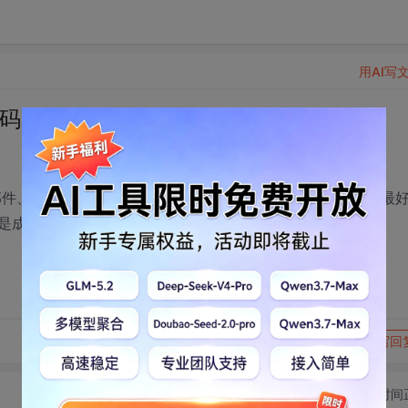
用AI写
代码
、邮件、会议、车辆、印章、文件、报销、人事、设备资产等，最
是成熟稳定
转发到动态
举报
写回
切换为时间