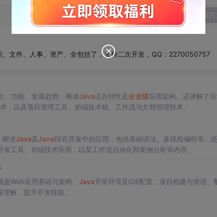
发表回
文件、人事、资产、全包括了，支持二次开发，QQ：2270050757
念、功能、发展趋势，阐述
Java
语言特性及
企业级
应用架构。还讲解了后
问层技术，以及项目管理工具、前端技术栈、工作流与文档管理技术。
，阐述
Java
及
Java
EE在开发中的应用，包括基础语法、多线程编程等。
提及开发工具、前端技术应用，以及工作流自动化和案例分析等内容。
析
涵盖Web应用基础与架构、
Java
开发环境及IDE配置、项目构建与管理、
深理解，提升开发技能。