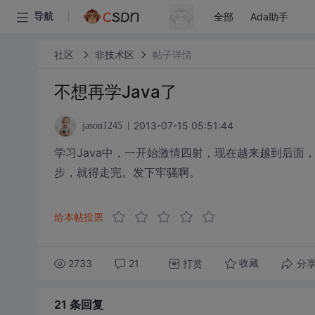
全部
Ada助手
导航
社区
非技术区
帖子详情
不想再学Java了
2013-07-15 05:51:44
jason1245
学习Java中，一开始激情四射，现在越来越到后
步，就得走完。发下牢骚啊。
给本帖投票
2733
21
打赏
分
收藏
21 条
回复