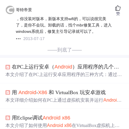
哥特帝景
赞
，你没装对版本，新版本支持wifi的，可以说很完美
了，是你不会玩。卸载的话，找个mbr修复工具，进入
windows系统后，修复主引导记录就可以了。
2013-07-17
——到底了——
在PC上运行安卓（
Android
）应用程序的几个方法
本文介绍了在PC上运行安卓应用程序的三种方式：通过模
拟器、安装
Android
x86
系统以及在Chrome浏览器中运行。
详细讲解了每种方法的步骤，包括使用ADT Bundle创建A
用
Android
-
X86
和 VirtualBox 玩安卓游戏
VD、安装第三方模拟器如靠谱助手、蓝叠和天天模拟器，
以及在VMware或VirtualBox中安装
Android
x86
系统。最后
本文详细介绍如何在PC上通过虚拟机安装并运行
Android
-
x
提到了Google的App Runtime for Chrome测试版，允许在Ch
86
系统，进而体验安卓游戏的过程。包括选择合适的虚拟
rome浏览器中运行
Android
应用。
机配置、自定义分辨率、安装游戏等步骤。
用Eclipse调试
Android
x86
本文介绍了如何使用
Android
x86
在VirtualBox虚拟机上搭