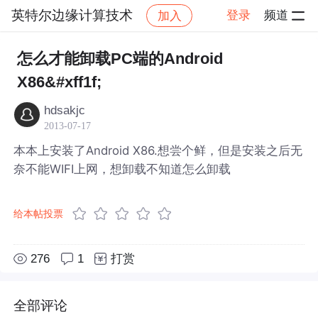
英特尔边缘计算技术
登录
频道
加入
帖子详情
社区
英特尔边缘计算技术
怎么才能卸载PC端的Android
X86&#xff1f;
hdsakjc
2013-07-17
本本上安装了Android X86.想尝个鲜，但是安装之后无
奈不能WIFI上网，想卸载不知道怎么卸载
给本帖投票
276
1
打赏
全部评论