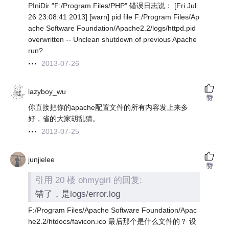
PIniDir "F:/Program Files/PHP" 错误日志说： [Fri Jul
26 23:08:41 2013] [warn] pid file F:/Program Files/Ap
ache Software Foundation/Apache2.2/logs/httpd.pid
overwritten -- Unclean shutdown of previous Apache
run?
2013-07-26
lazyboy_wu
赞
你直接把你的apache配置文件的所有内容发上来多
好，省的大家胡乱猜。
2013-07-25
junjielee
赞
引用 20 楼 ohmygirl 的回复:
错了，是logs/error.log
F:/Program Files/Apache Software Foundation/Apac
he2.2/htdocs/favicon.ico 最后那个是什么文件的？ 设