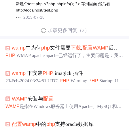
新建个test.php <?php phpinfo(); ?> 存到里面.然后看
http://localhost/test.php
2013-07-18
加载更多回复（3）
wamp
中为何
php
文件需要
下载
,
配置
WAMP
后，
浏
PHP
WMAP apache apache已经运行了，主要问题是：我新
建一个index.
php
的文件回复讨论(解决方案)要
配置
apache的
默认
根目录打开httpd.conf文件找到documentroot然后把路径
wamp
下安装
PHP
imagick 插件
写到directory(路径)后面我不太清楚
wamp
怎么配 我没用过
但apache的
默认
路径应该是这么配我说的也不算极其详细
23-Feb-2024 03:24:51 UTC]
PHP
Warning:
PHP
Startup: Una
你可以搜索一下apache
配置
方法或者教程那个说的比...
ble to load dynamic library 'c:/
wamp
64/bin/
php
/
php
7.1.26/ext/
php
_imagick.dll' - �Ҳ���ָ����ģ�顣。在
php
-imagic
WAMP
安装与
配置
k扩展压缩包中，除了
php
_imagick.dll外，还有其它一堆.dll
文件。
php
根目录下面，也就是
php
.exe的同级目录下面。
WAMP
是指在Windows服务器上使用Apache、MySQL和
P
重启
php
php
info中无imagick
配置
。
HP
的集成安装环境一、安装步骤：1、进入官网
下载
：htt
p://www.
wamp
server.com/en/，如图所示，注意区分32位和6
配置
wamp
中的
php
支持oracle数据库
4位2、
下载
之后双击文件进行安装，一直单击NEXT直到