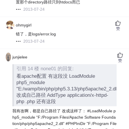
置那个directory路径只到htdocs而已
2013-07-24
ohmygirl
赞
错了，是logs/error.log
2013-07-24
junjielee
赞
引用 14 楼 none01 的回复:
看apache配置 有这段没 LoadModule
php5_module
"E:/wamp/bin/php/php5.3.13/php5apache2_2.dll"
改成自己路径 AddType application/x-httpd-
php .php 还有这段
我有改啊，都是自己路径了 改成这样了： #LoadModule p
hp5_module “F:/Program Files/Apache Software Founda
tion/php/php5apache2_2.dll” #PHPIniDir "F:/Program File