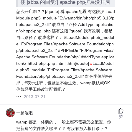
楼 jsbba 的回复:] apache php扩展没开启
怎么开启啊？？[/quote] 看apache配置 有这段没 Load
Module php5_module "E:/wamp/bin/php/php5.3.13/p
hp5apache2_2.dll" 改成自己路径 AddType applicatio
n/x-httpd-php .php 还有这段[/quote] 我有改啊，都是
自己路径了 改成这样了： #LoadModule php5_modul
e “F:/Program Files/Apache Software Foundation/ph
p/php5apache2_2.dll” #PHPIniDir "F:/Program Files/
Apache Software Foundation/php" #AddType applica
tion/x-httpd-php .php .html .htm[/quote]
#
LoadModul
e php5_module “F:/Program Files/Apache Software
Foundation/php/php5apache2_2.dll” 红色字体的#去
掉，#表示注释，也就是不会生效。wamp默认就OK，
你曾经手工修改过配置吧？
2013-07-21
一起混吧
赞
wamp 都是一体装的，一般上都不需要怎么配置。你
把新建的文件放入哪里了？ 有没有放入根目录下？