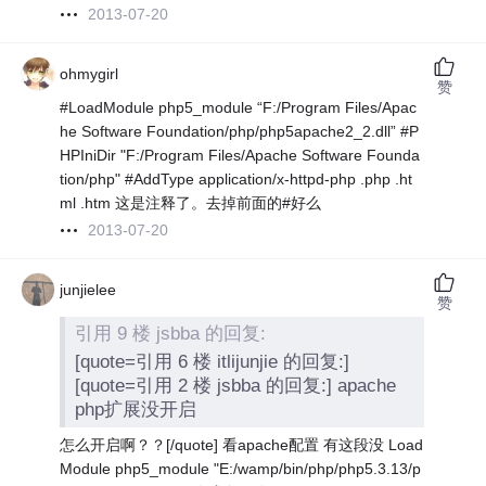
2013-07-20
ohmygirl
赞
#LoadModule php5_module “F:/Program Files/Apac
he Software Foundation/php/php5apache2_2.dll” #P
HPIniDir "F:/Program Files/Apache Software Founda
tion/php" #AddType application/x-httpd-php .php .ht
ml .htm 这是注释了。去掉前面的#好么
2013-07-20
junjielee
赞
引用 9 楼 jsbba 的回复:
[quote=引用 6 楼 itlijunjie 的回复:]
[quote=引用 2 楼 jsbba 的回复:] apache
php扩展没开启
怎么开启啊？？[/quote] 看apache配置 有这段没 Load
Module php5_module "E:/wamp/bin/php/php5.3.13/p