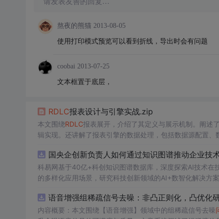
请发表友善的回复…
熬夜的熊猫
2013-08-05
使用打印模式预览可以看到折线，导出时会有问题
coobai
2013-07-25
文本框置于底层，
RDLC
报表设计与引擎实战.zip
本文围绕
RDLC
报表展开，介绍了其定义与展示机制。阐述
辑实现。还讲解了报表引擎的数据处理，包括数据源配置、
表的实现。
国央企创新负责人如何通过知识图谱推动企业技术创
科易网基于40亿+科创知识图谱数据库，深度探索AI技术
的多样化应用场景，研究科技创新领域的AI+数智化解决方
语音增强组稀疏信号去噪：非凸正则化，凸优化研究
内容概要：本文围绕【语音增强】领域中的组稀疏信号去噪