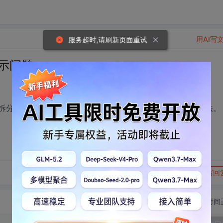
用AI写
服务超时,请刷新页面重试
显示问题
折线图拆分矩形，再放上文本框后，折线无法显示，有没有解决办法。
转发到动态
举报
写回
切换为时间