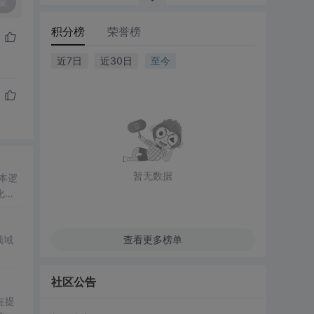
复
积分榜
荣誉榜
近7日
近30日
至今
暂无数据
本逻
化报
领域
查看更多榜单
社区公告
在提