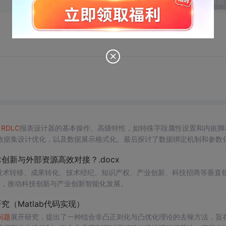
发表回
了
RDLC
报表设计器的基本操作、高级特性，如特殊字段属性设置和内嵌脚
数据集设计优化，以及数据展示格式化。最后探讨了数据绑定机制和参数
新与外部资源高效对接？.docx
在技术转移、成果转化、技术经纪、知识产权、产业创新、科技招商等垂直
案，推动科技创新与产业创新智能化发展。
（Matlab代码实现）
问题
展开研究，提出了一种结合非凸正则化与凸优化理论的去噪方法，旨