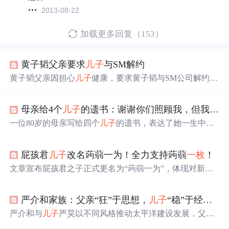
2013-08-22
加载更多回复（153）
黄子韬父亲要求
儿子
与SM解约
黄子韬父亲因担心
儿子
健康，要求黄子韬与SM公司解约。
这是继吴亦凡、鹿晗之后，EXO中第三位提出解约的中国
成员。SM公司表示遗憾并将继续沟通。
母亲给4个
儿子
的遗书：谢谢你们照顾我，但我后悔生下你们
一位80岁的母亲写给四个
儿子
的遗书，表达了她一生中抚
养12个儿孙的艰辛与孤独，以及对晚年生活的无奈与渴
望。在生命的最后阶段，她感激孩子们的陪伴，但也透露
屁孩君
儿子
改名蒟蒻一为！全力支持蒟蒻
一枚
！
出深深的后悔。
文章宣布屁孩君之子正式更名为“蒟蒻一为”，体现对新名
称的公开支持与认可。该命名在信息技术社区中引发关
注，因“蒟蒻”常被程序员用作自嘲术语，指代编程新手或
严介和家族：父亲“狂”于思想，
儿子
“稳”于经营，两代商道如何共舞？
技术初学者，具有鲜明的IT亚文化特征。
严介和与
儿子
严昊以不同风格推动太平洋建设发展，父亲
以‘吃亏是富’的思维打造商业帝国，
儿子
低调接班并率企