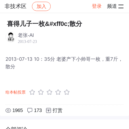
非技术区
登录
频道
加入
帖子详情
社区
非技术区
喜得儿子一枚&#xff0c;散分
老张-AI
2013-07-23
2013-07-13 10：35分 老婆产下小帅哥一枚，重7斤，
散分
给本帖投票
1965
173
打赏