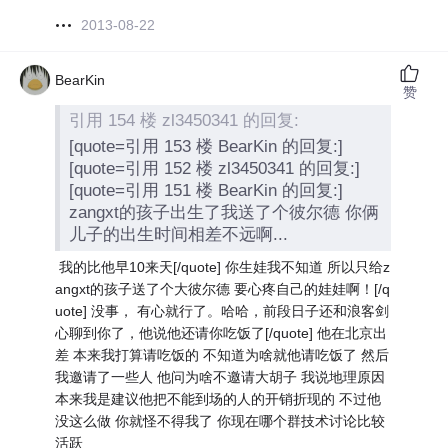
2013-08-22
BearKin
赞
引用 154 楼 zl3450341 的回复:
[quote=引用 153 楼 BearKin 的回复:]
[quote=引用 152 楼 zl3450341 的回复:]
[quote=引用 151 楼 BearKin 的回复:]
zangxt的孩子出生了我送了个彼尔德 你俩
儿子的出生时间相差不远啊...
我的比他早10来天[/quote] 你生娃我不知道 所以只给z
angxt的孩子送了个大彼尔德 要心疼自己的娃娃啊！[/q
uote] 没事， 有心就行了。哈哈，前段日子还和浪客剑
心聊到你了，他说他还请你吃饭了
[/quote] 他在北京出
差 本来我打算请吃饭的 不知道为啥就他请吃饭了 然后
我邀请了一些人 他问为啥不邀请大胡子 我说地理原因
本来我是建议他把不能到场的人的开销折现的 不过他
没这么做 你就怪不得我了 你现在哪个群技术讨论比较
活跃