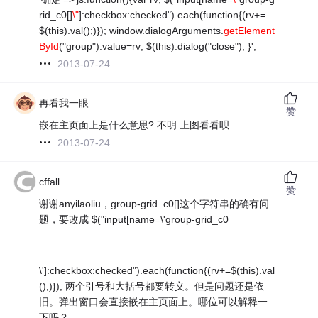
rid_c0[]
\"
]:checkbox:checked").each(function{(rv+=
$(this).val();)}); window.dialogArguments.
getElement
ById
("group").value=rv; $(this).dialog("close"); }',
2013-07-24
再看我一眼
赞
嵌在主页面上是什么意思? 不明 上图看看呗
2013-07-24
cffall
赞
谢谢anyilaoliu，group-grid_c0[]这个字符串的确有问
题，要改成 $("input[name=\'group-grid_c0
\']:checkbox:checked").each(function{(rv+=$(this).val
();)}); 两个引号和大括号都要转义。但是问题还是依
旧。弹出窗口会直接嵌在主页面上。哪位可以解释一
下吗？