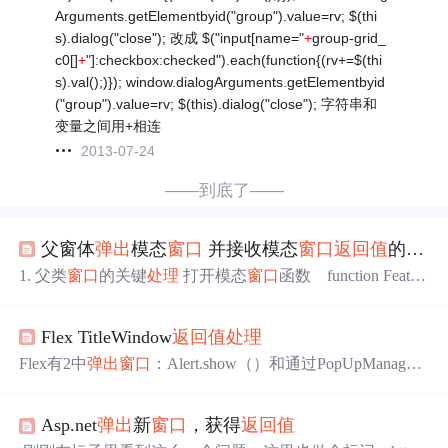
Arguments.getElementbyid("group").value=rv; $(thi
s).dialog("close"); 改成 $("input[name="
+
group-grid_
c0[]
+
"]:checkbox:checked").each(function{(rv+=$(thi
s).val();)}); window.dialogArguments.getElementbyid
("group").value=rv; $(this).dialog("close"); 字符串和
变量之间用+相连
2013-07-24
——到底了——
父窗体
弹出
模态
窗口
并接收模态
窗口
返回值
的
处理
1. 父类
窗口
的关键
处理
打开模态
窗口
函数 function Featur
eSelects(dataType, title) { var url = "../../CommonPag
e/ClothFeatureSelect.aspx?dataType=" + dataType + "&amp;call
Flex TitleWindow
返回值
处理
back=selectFeaturesCallback&...
Flex有2中
弹出
窗口
：Alert.show（）和通过PopUpManager
产生出来的
弹出
窗口
，其中Alert我们可以称之为
弹出
对话
框主要用于信息提示，而用PopUpManager产生出来的
弹出
Asp.net
弹出
新
窗口
，获得
返回值
窗口
才是本文需要讨论的议题。 1、
弹出
窗口
如何
弹出
、
移除 利用PopUpManager，可用PopUpManager.centerPopUp