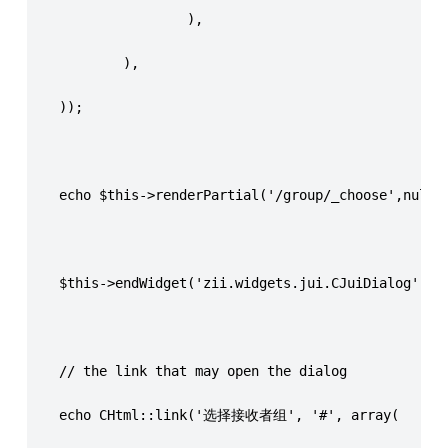
                    ),
            ),
    ));
    echo $this->renderPartial('/group/_choose',null,
    $this->endWidget('zii.widgets.jui.CJuiDialog');
    // the link that may open the dialog
    echo CHtml::link('选择接收者组', '#', array(