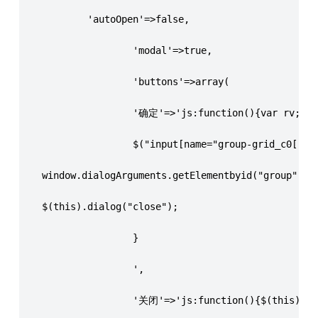
            'autoOpen'=>false,
                    'modal'=>true,
                    'buttons'=>array(
                    '确定'=>'js:function(){var rv;
                    $("input[name="group-grid_c0[]"]
    window.dialogArguments.getElementbyid("group").v
    $(this).dialog("close");
                    }
                    ',
                    '关闭'=>'js:function(){$(this).di