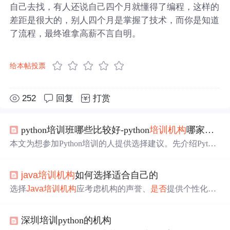
自己去找，有人还说自己四个月就懂得了编程，这样的
差距是很大的，别人四个月是掌握了技术，而你是知道
了流程，最终谁拿高薪不言自明。
给本帖投票
252
回复
打赏
python培训班哪些比较好-python
培训机构
哪家好?怎样选择python
本文为想参加Python培训的人提供选择建议。先介绍Pytho
n是面向对象程序设计语言，可用于多领域工作。接着从背
景、课程、师资等七方面阐述选机构的要点，最后推荐达
java
培训机构
如何选择适合自己的
内Python
培训机构
，称其有优势且课程升级。
选择
Java
培训机构
应考虑机构的声誉、
是否
提供个性化的
培训模式，以及试听课程的质量。大机构通常更可靠，量
身定制的培训模式有助于提升学习效果。试听课程能直接
深圳培训python的机构
感受教师的专业水平和教学方式，帮助做出明智决定。