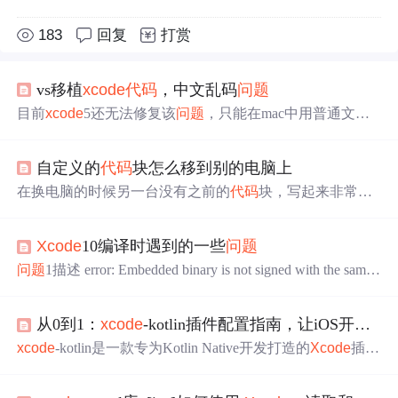
183
回复
打赏
vs移植
xcode
代码
，中文乱码
问题
目前
xcode
5还无法修复该
问题
，只能在mac中用普通文本
编辑器打开
代码
，然后
复制
粘贴到
xcode
中。 会提示你是
否z
自定义的
代码
块怎么移到别的电脑上
在换电脑的时候另一台没有之前的
代码
块，写起来非常不
爽怎么办？ 自定义的
代码
块都在
Xcode
这个目录下面，换
电脑的时候可以把这个目录下面的
文件
复制
粘贴一下就OK
Xcode
10编译时遇到的一些
问题
了 ~/Library/Developer/
Xcode
/UserData/CodeSnippets...
问题
1描述 error: Embedded binary is not signed with the same
certificate as the parent app. Verify the embedded binary target’s
code sign settings match the parent app’s. Embedded Binary Sig
从0到1：
xcode
-kotlin插件配置指南，让iOS开发更高效
ning Certific...
xcode
-kotlin是一款专为Kotlin Native开发打造的
Xcode
插
件，它能让开发者直接在
Xcode
中调试iOS应用中的Kotlin
代码
，极大提升跨平台开发效率。无论是iOS开发者使用共