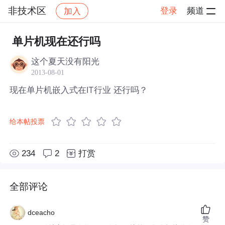
非技术区
登录
频道
加入
帖子详情
社区
非技术区
单片机现在还行吗
这个夏天没有阳光
2013-08-01
现在单片机嵌入式在IT行业 还行吗？
给本帖投票
234
2
打赏
全部评论
dceacho
赞