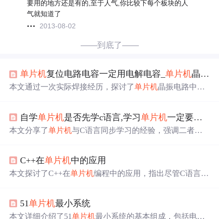
要用的地方还是有的,至于人气,你比较下每个板块的人
气就知道了
2013-08-02
——到底了——
单片机
复位电路电容一定用电解电容_
单片机
晶振电路为什么用22pf或30pf电容，其它不行吗？细说其作用...
本文通过一次实际焊接经历，探讨了
单片机
晶振电路中为
何选择22pf或30pf电容的原因。详细解析了三点式电容振
荡电路的工作原理，并解释了不同电容值对电路稳定性的
自学
单片机
是否先学c语言,学习
单片机
一定要先学好C语言再去学
影响。
本文分享了
单片机
与C语言同步学习的经验，强调二者相
辅相成的关系。作者指出，学习
单片机
不需要预先精通C
语言，而是在实践中相互促进。通过具体的例子说明如何
C++在
单片机
中的应用
利用
单片机
加深对C语言的理解。
本文探讨了C++在
单片机
编程中的应用，指出尽管C语言传
统上是
单片机
开发的首选，但C++的面向对象特性、兼容C
语言以及STL库等优势使其在某些情况下成为更好的选
51
单片机
最小系统
择。C++的多态性和继承等功能有助于代码的组织和维
护，尤其在系统规模扩大时。然而，C++的使用需要考虑
本文详细介绍了51
单片机
最小系统的基本组成，包括电源